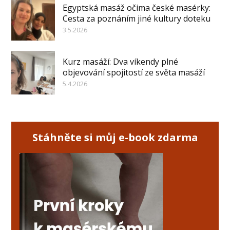
Egyptská masáž očima české masérky:
Cesta za poznáním jiné kultury doteku
3.5.2026
Kurz masáží: Dva víkendy plné
objevování spojitostí ze světa masáží
5.4.2026
Stáhněte si můj e-book zdarma