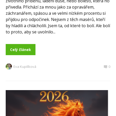
životního příběhu, ladění duše, nebo bolestí, která ho
přivedla. Přichází za mnou jako za opravářem,
záchranářem, spásou a ve velmi nízkém procentu si
přijdou pro odpočinek. Nejsem z těch masérů, kteří
by hladili a chlácholili. Jsem ta, od které to bolí. Ale bolí
to proto, aby se uvolnilo...
Celý článek
Eva Kupilíková
0