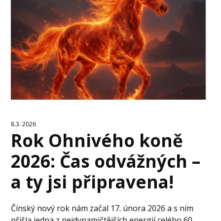
8.3. 2026
Rok Ohnivého koně
2026: Čas odvážných –
a ty jsi připravena!
Čínský nový rok nám začal 17. února 2026 a s ním
přišla jedna z nejdynamičtějších energií celého 60