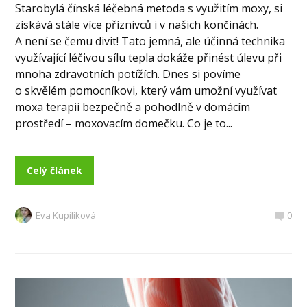
Starobylá čínská léčebná metoda s využitím moxy, si
získává stále více příznivců i v našich končinách.
A není se čemu divit! Tato jemná, ale účinná technika
využívající léčivou sílu tepla dokáže přinést úlevu při
mnoha zdravotních potížích. Dnes si povíme
o skvělém pomocníkovi, který vám umožní využívat
moxa terapii bezpečně a pohodlně v domácím
prostředí – moxovacím domečku. Co je to...
Celý článek
Eva Kupilíková
0