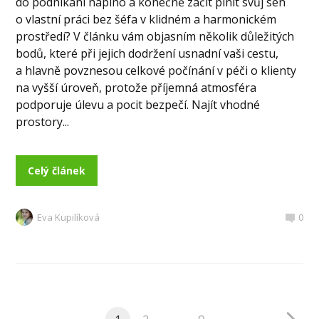
do podnikání naplno a konečně začít plnit svůj sen
o vlastní práci bez šéfa v klidném a harmonickém
prostředí? V článku vám objasním několik důležitých
bodů, které při jejich dodržení usnadní vaši cestu,
a hlavně povznesou celkové počínání v péči o klienty
na vyšší úroveň, protože příjemná atmosféra
podporuje úlevu a pocit bezpečí. Najít vhodné
prostory...
Celý článek
Eva Kupilíková
0