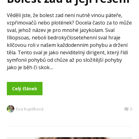
Věděli jste, že bolest zad není nutně vinou páteře,
vzpřimovačů nebo plotének? Docela často za to může
sval, jehož název je pro mnohé jazykolam. Sval
Illiopsoas, neboli bedrokyčlosetehenní sval hraje
klíčovou roli v našem každodenním pohybu a držení
těla. Tento sval je jako neviditelný dirigent, který řídí
symfonii pohybů od chůze až po složitější pohyby
jako je běh či skok....
Celý článek
Eva Kupilíková
0