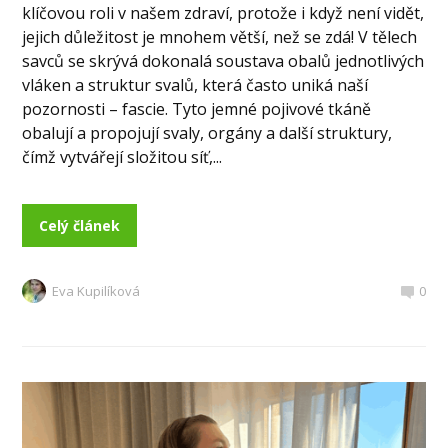
klíčovou roli v našem zdraví, protože i když není vidět,
jejich důležitost je mnohem větší, než se zdá! V tělech
savců se skrývá dokonalá soustava obalů jednotlivých
vláken a struktur svalů, která často uniká naší
pozornosti – fascie. Tyto jemné pojivové tkáně
obalují a propojují svaly, orgány a další struktury,
čímž vytvářejí složitou síť,...
Celý článek
Eva Kupilíková
0