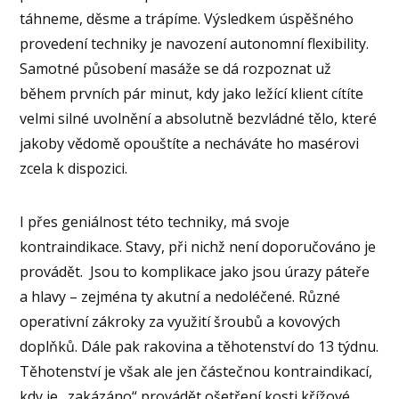
táhneme, děsme a trápíme. Výsledkem úspěšného
provedení techniky je navození autonomní flexibility.
Samotné působení masáže se dá rozpoznat už
během prvních pár minut, kdy jako ležící klient cítíte
velmi silné uvolnění a absolutně bezvládné tělo, které
jakoby vědomě opouštíte a necháváte ho masérovi
zcela k dispozici.
I přes geniálnost této techniky, má svoje
kontraindikace. Stavy, při nichž není doporučováno je
provádět. Jsou to komplikace jako jsou úrazy páteře
a hlavy – zejména ty akutní a nedoléčené. Různé
operativní zákroky za využití šroubů a kovových
doplňků. Dále pak rakovina a těhotenství do 13 týdnu.
Těhotenství je však ale jen částečnou kontraindikací,
kdy je „zakázáno“ provádět ošetření kosti křížové