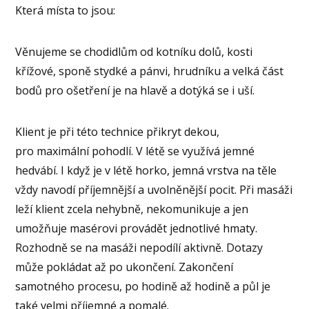
Která místa to jsou:
Věnujeme se chodidlům od kotníku dolů, kosti
křížové, sponě stydké a pánvi, hrudníku a velká část
bodů pro ošetření je na hlavě a dotýká se i uší.
Klient je při této technice přikryt dekou,
pro maximální pohodlí. V létě se využívá jemné
hedvábí. I když je v létě horko, jemná vrstva na těle
vždy navodí příjemnější a uvolněnější pocit. Při masáži
leží klient zcela nehybně, nekomunikuje a jen
umožňuje masérovi provádět jednotlivé hmaty.
Rozhodně se na masáži nepodílí aktivně. Dotazy
může pokládat až po ukončení. Zakončení
samotného procesu, po hodině až hodině a půl je
také velmi příjemné a pomalé.