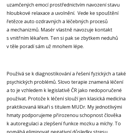
uzamčených emocí prostřednictvím navození stavu
hloubkové relaxace a uvolnění. Vede ke spouštění
řetězce auto ozdravných a léčebných procesů
a mechanizmů. Masér vlastně navozuje kontakt
s vnitřním lékařem. Ten si pak se zbytkem neduhů
v těle poradí sám už mnohem lépe.
Používá se k diagnostikování a řešení fyzických a také
psychických problémů. Slovo terapie znamená léčení
a to je vzhledem k legislativě ČR jako nedoporučené
používat. Protože k léčení slouží jen klasická medicína
praktikovaná lékaři s titulem MUDr. My jednotlivými
hmaty podporujeme přirozenou schopnost člověka
k autoregulaci a zlepšení funkce mozku a míchy. To
pomáhá eliminovat negativní důsledky stresu