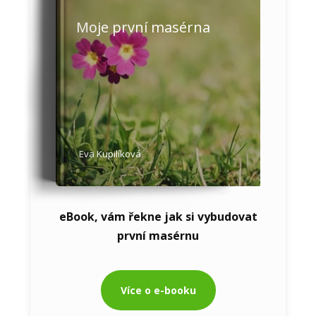
Moje první masérna
Eva Kupilíková
eBook, vám řekne jak si vybudovat
první masérnu
Více o e-booku