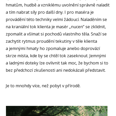
hmatům, hudbě a vzniklému uvolnění správně naladit
a tím nabrat síly pro další dny. I pro maséra je
provádění této techniky velmi žádoucí. Naladěním se
na kraniální tok klienta je masér „nucen“ se zklidnit,
zpomalit a všímat si pochodů vlastního těla. Snaží se
zachytit rytmus proudění tekutiny v těle klienta
a jemnými hmaty ho zpomaluje anebo doprovází
skrze místa, kde by se chtěl tok zaseknout. Jemnými
a ladnými doteky lze ovlivnit tak moc, že bychom si to
bez předchozí zkušenosti ani nedokázali představit.
Je to mnohdy více, než pobyt v přírodě.