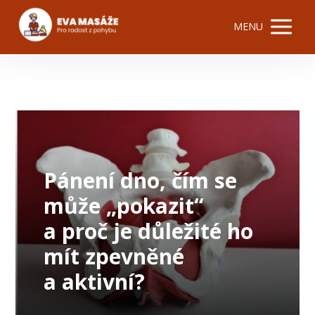
MENU
Pánení dno, čím se
může „pokazit“
a proč je důležité ho
mít zpevněné
a aktivní?