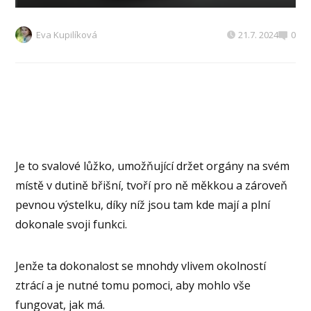
Eva Kupilíková
21.7. 2024
0
Je to svalové lůžko, umožňující držet orgány na svém
místě v dutině břišní, tvoří pro ně měkkou a zároveň
pevnou výstelku, díky níž jsou tam kde mají a plní
dokonale svoji funkci.
Jenže ta dokonalost se mnohdy vlivem okolností
ztrácí a je nutné tomu pomoci, aby mohlo vše
fungovat, jak má.