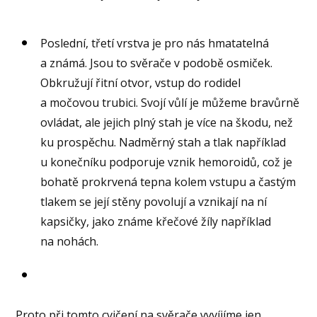
Poslední, třetí vrstva je pro nás hmatatelná
a známá. Jsou to svěrače v podobě osmiček.
Obkružují řitní otvor, vstup do rodidel
a močovou trubici. Svojí vůlí je můžeme bravůrně
ovládat, ale jejich plný stah je více na škodu, než
ku prospěchu. Nadměrný stah a tlak například
u konečníku podporuje vznik hemoroidů, což je
bohatě prokrvená tepna kolem vstupu a častým
tlakem se její stěny povolují a vznikají na ní
kapsičky, jako známe křečové žíly například
na nohách.
Proto při tomto cvičení na svěrače vyvíjíme jen