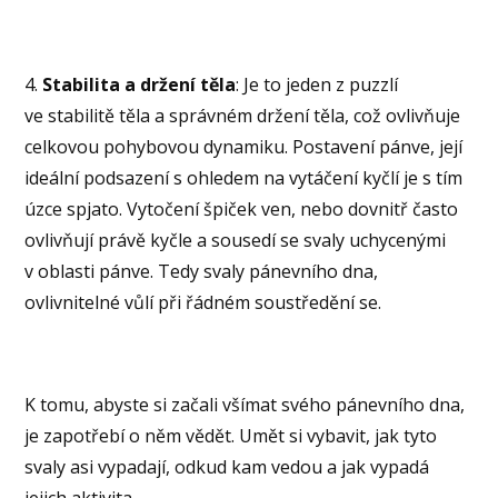
4.
Stabilita a držení těla
: Je to jeden z puzzlí
ve stabilitě těla a správném držení těla, což ovlivňuje
celkovou pohybovou dynamiku. Postavení pánve, její
ideální podsazení s ohledem na vytáčení kyčlí je s tím
úzce spjato. Vytočení špiček ven, nebo dovnitř často
ovlivňují právě kyčle a sousedí se svaly uchycenými
v oblasti pánve. Tedy svaly pánevního dna,
ovlivnitelné vůlí při řádném soustředění se.
K tomu, abyste si začali všímat svého pánevního dna,
je zapotřebí o něm vědět. Umět si vybavit, jak tyto
svaly asi vypadají, odkud kam vedou a jak vypadá
jejich aktivita.