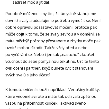
zadržet moč a jít dál.
Podobně můžeme i my tím, že úmyslně stahujeme
dovnitř svaly a oddalujeme potřebu vymočit se. Není
dobré opravdu pozastavovat močení, protože pak
může dojít k tomu, že se svaly sevřou a v domění, že
máte měchýř prázdný přestanete a zbytky moče pak
uvnitř mohou škodit. Takže vždy před a nebo
po vyčůrání se. Nebo i jen tak „nasucho“ zkoušet
vcucnout do sebe pomyslnou tekutinu. Určitě tento
cvik ocení i partner, když budete cvičit stahování
svých svalů s jeho účastí.
K tomuto cvičení slouží například i Venušiny kuličky,
které vědomě svíráte a máte tak od svalů zpětnou
vazbu na přítomnost kuliček i aktivaci svého