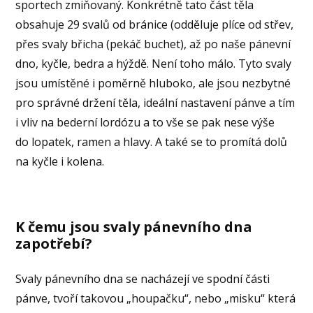
sportech zmiňovaný. Konkrétně tato část těla
obsahuje 29 svalů od bránice (odděluje plíce od střev,
přes svaly břicha (pekáč buchet), až po naše pánevní
dno, kyčle, bedra a hýždě. Není toho málo. Tyto svaly
jsou umístěné i poměrně hluboko, ale jsou nezbytné
pro správné držení těla, ideální nastavení pánve a tím
i vliv na bederní lordózu a to vše se pak nese výše
do lopatek, ramen a hlavy. A také se to promítá dolů
na kyčle i kolena.
K čemu jsou svaly pánevního dna
zapotřebí?
Svaly pánevního dna se nacházejí ve spodní části
pánve, tvoří takovou „houpačku“, nebo „misku“ která