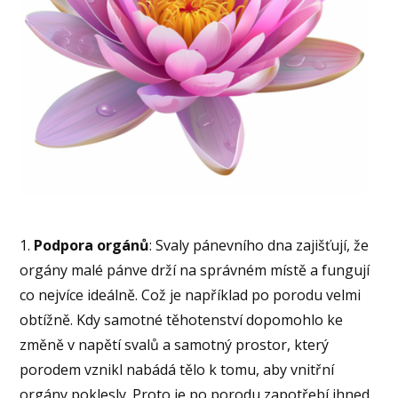
1.
Podpora orgánů
: Svaly pánevního dna zajišťují, že
orgány malé pánve drží na správném místě a fungují
co nejvíce ideálně. Což je například po porodu velmi
obtížně. Kdy samotné těhotenství dopomohlo ke
změně v napětí svalů a samotný prostor, který
porodem vznikl nabádá tělo k tomu, aby vnitřní
orgány poklesly. Proto je po porodu zapotřebí ihned