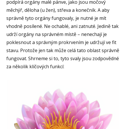
podpírá orgány malé pánve, jako jsou močový
měchýř, děloha (u žen), střeva a konečník. A aby
správně tyto orgány fungovaly, je nutné je mít
vhodně posílené. Ne ochablé, ani zatnuté. Jedině tak
udrží orgány na správném místě – nenechají je
poklesnout a správným prokrvením je udržují ve fit
stavu. Protože jen tak může celá tato oblast správně
fungovat. Shrneme si to, tyto svaly jsou zodpovědné
za několik klíčových funkcí: