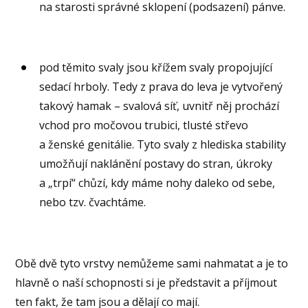
na starosti správné sklopení (podsazení) pánve.
pod těmito svaly jsou křížem svaly propojující
sedací hrboly. Tedy z prava do leva je vytvořený
takový hamak – svalová síť, uvnitř něj prochází
vchod pro močovou trubici, tlusté střevo
a ženské genitálie. Tyto svaly z hlediska stability
umožňují naklánění postavy do stran, úkroky
a „trpí“ chůzí, kdy máme nohy daleko od sebe,
nebo tzv. čvachtáme.
Obě dvě tyto vrstvy nemůžeme sami nahmatat a je to
hlavně o naší schopnosti si je představit a příjmout
ten fakt, že tam jsou a dělají co mají.