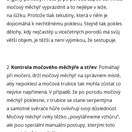
močový měchýř vyprázdnit a to nejlépe v leže,
na lůžku. Protože tlak tekutiny, která v něm je
dopomáhá k nechtěnému poklesu. Stejně tak pokles
dělohy, kdy nejčastěji u vícečetných porodů má svůj
větší objem, je těžší a není výjimkou, že sestupuje.
2.
Kontrola močového měchýře a střev
: Pomáhají
při močení, drží močový měchýř na správném místě,
aby nepoklesl a močová trubice tak mohla zůstat co
nejvíce napřímená. V případě, že po porodu močový
měchýř poklesne, z trubice se stane serpentýna
a samotné svěrače hůře ovlivňují svoji důslednost.
Močový měchýř cviky těžko „povytáhneme vzhůru“,
ale jsou speciální manuální postupy, kterými toto