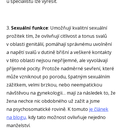
u specialistů lze vyřešit.
3.
Sexuální funkce
: Umožňují kvalitní sexuální
prožitek tím, že ovlivňují citlivost a tonus svalů
v oblasti genitálií, pomáhají správnému uvolnění
a napětí svalů v dutině břišní a veškeré kontakty
v této oblasti nejsou nepříjemné, ale vyvolávají
příjemné pocity. Protože nadměrné sevření, které
může vzniknout po porodu, špatným sexuálním
zážitkem, velmi brzkou, nebo neempatickou
návštěvou na gynekologii… mají za následek to, že
žena nechce nic obdobného už zažít a jsme
na psychosomatické rovině. K tomuto
je článek
na blogu,
kdy tato možnost ovlivňuje nejedno
manželství.