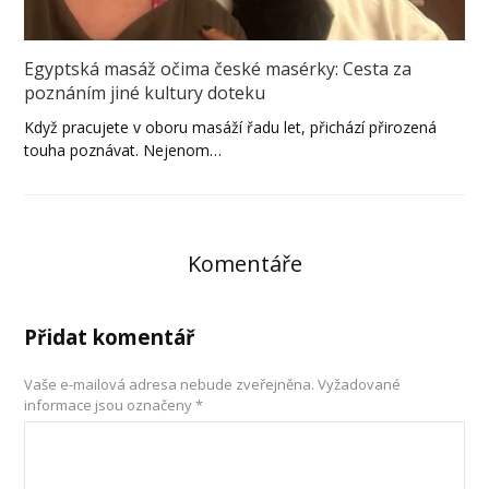
Egyptská masáž očima české masérky: Cesta za
poznáním jiné kultury doteku
Když pracujete v oboru masáží řadu let, přichází přirozená
touha poznávat. Nejenom…
Komentáře
Přidat komentář
Vaše e-mailová adresa nebude zveřejněna.
Vyžadované
informace jsou označeny
*