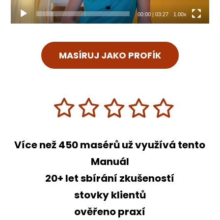
00:00
|
03:27
1.00x
MASÍRUJ JAKO PROFÍK
Více než 450 masérů už využívá tento
Manuál
20+ let sbírání zkušeností
stovky klientů
ověřeno praxí