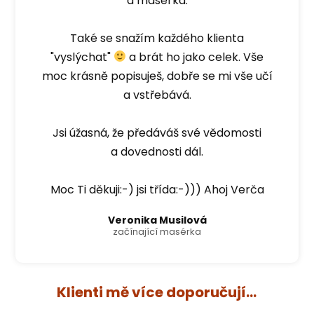
a masérka.
Také se snažím každého klienta
"vyslýchat"
a brát ho jako celek. Vše
moc krásně popisuješ, dobře se mi vše učí
a vstřebává.
Jsi úžasná, že předáváš své vědomosti
a dovednosti dál.
Moc Ti děkuji:-) jsi třída:-))) Ahoj Verča
Veronika Musilová
začínající masérka
Klienti mě více doporučují...