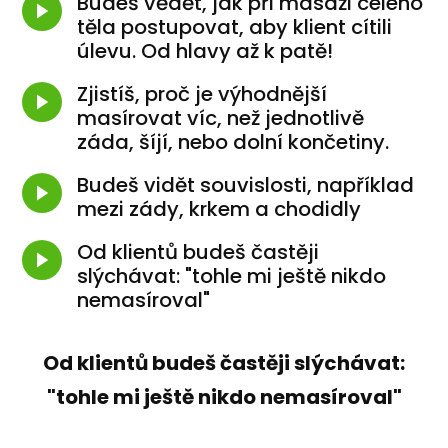
Budeš vědět, jak při masáži celého
těla postupovat, aby klient cítili
úlevu. Od hlavy až k patě!
Zjistíš, proč je výhodnější
masírovat víc, než jednotlivě
záda, šíjí, nebo dolní končetiny.
Budeš vidět souvislosti, například
mezi zády, krkem a chodidly
Od klientů budeš častěji
slýchávat: "tohle mi ještě nikdo
nemasíroval"
Od klientů budeš častěji slýchávat:
"tohle mi ještě nikdo nemasíroval"