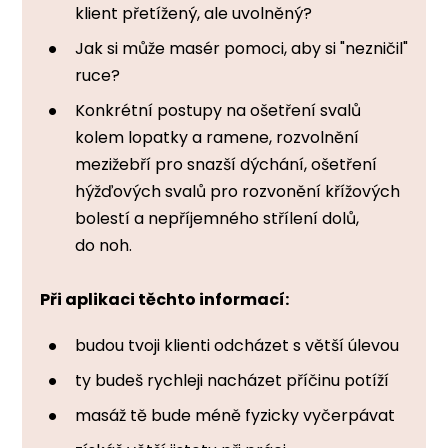
klient přetížený, ale uvolněný?
Jak si může masér pomoci, aby si "nezničil"
ruce?
Konkrétní postupy na ošetření svalů
kolem lopatky a ramene, rozvolnění
mezižebří pro snazší dýchání, ošetření
hýžďových svalů pro rozvonění křížových
bolestí a nepříjemného střílení dolů,
do noh.
Při aplikaci těchto informací:
budou tvoji klienti odcházet s větší úlevou
ty budeš rychleji nacházet příčinu potíží
masáž tě bude méně fyzicky vyčerpávat