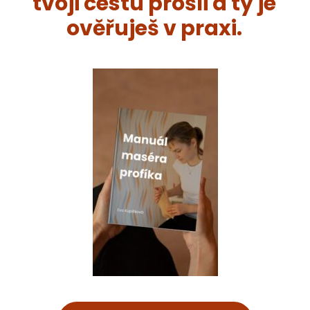
tvoji cestu prošli a ty je
ověřuješ v praxi.