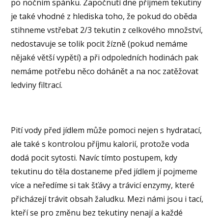
po nočním spánku. Započnutí dne příjmem tekutiny
je také vhodné z hlediska toho, že pokud do oběda
stihneme vstřebat 2/3 tekutin z celkového množství,
nedostavuje se tolik pocit žízně (pokud nemáme
nějaké větší vypětí) a při odpoledních hodinách pak
nemáme potřebu něco dohánět a na noc zatěžovat
ledviny filtrací.
Pití vody před jídlem může pomoci nejen s hydratací,
ale také s kontrolou příjmu kalorií, protože voda
dodá pocit sytosti. Navíc tímto postupem, kdy
tekutinu do těla dostaneme před jídlem jí pojmeme
více a neředíme si tak šťávy a trávicí enzymy, které
přicházejí trávit obsah žaludku. Mezi námi jsou i tací,
kteří se pro změnu bez tekutiny nenají a každé