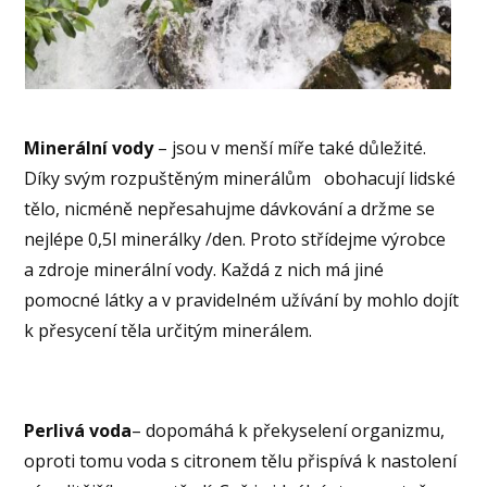
Minerální vody
– jsou v menší míře také důležité.
Díky svým rozpuštěným minerálům obohacují lidské
tělo, nicméně nepřesahujme dávkování a držme se
nejlépe 0,5l minerálky /den. Proto střídejme výrobce
a zdroje minerální vody. Každá z nich má jiné
pomocné látky a v pravidelném užívání by mohlo dojít
k přesycení těla určitým minerálem.
Perlivá voda
– dopomáhá k překyselení organizmu,
oproti tomu voda s citronem tělu přispívá k nastolení