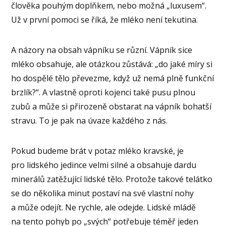
člověka pouhým doplňkem, nebo možná „luxusem“.
Už v první pomoci se říká, že mléko není tekutina.
A názory na obsah vápníku se různí. Vápník sice
mléko obsahuje, ale otázkou zůstává: „do jaké míry si
ho dospělé tělo převezme, když už nemá plně funkční
brzlík?“. A vlastně oproti kojenci také pusu plnou
zubů a může si přirozeně obstarat na vápník bohatší
stravu. To je pak na úvaze každého z nás.
Pokud budeme brát v potaz mléko kravské, je
pro lidského jedince velmi silné a obsahuje dardu
minerálů zatěžující lidské tělo. Protože takové telátko
se do několika minut postaví na své vlastní nohy
a může odejít. Ne rychle, ale odejde. Lidské mládě
na tento pohyb po „svých“ potřebuje téměř jeden