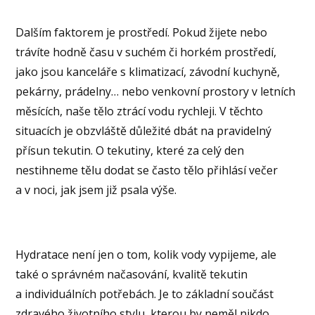
Dalším faktorem je prostředí. Pokud žijete nebo
trávíte hodně času v suchém či horkém prostředí,
jako jsou kanceláře s klimatizací, závodní kuchyně,
pekárny, prádelny… nebo venkovní prostory v letních
měsících, naše tělo ztrácí vodu rychleji. V těchto
situacích je obzvláště důležité dbát na pravidelný
přísun tekutin. O tekutiny, které za celý den
nestihneme tělu dodat se často tělo přihlásí večer
a v noci, jak jsem již psala výše.
Hydratace není jen o tom, kolik vody vypijeme, ale
také o správném načasování, kvalitě tekutin
a individuálních potřebách. Je to základní součást
zdravého životního stylu, kterou by neměl nikdo