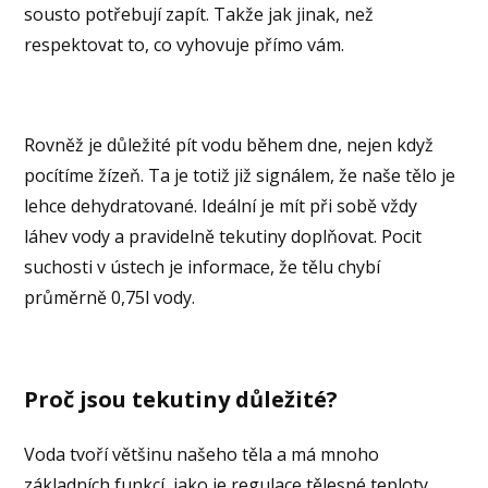
sousto potřebují zapít. Takže jak jinak, než
respektovat to, co vyhovuje přímo vám.
Rovněž je důležité pít vodu během dne, nejen když
pocítíme žízeň. Ta je totiž již signálem, že naše tělo je
lehce dehydratované. Ideální je mít při sobě vždy
láhev vody a pravidelně tekutiny doplňovat. Pocit
suchosti v ústech je informace, že tělu chybí
průměrně 0,75l vody.
Proč jsou tekutiny důležité?
Voda tvoří většinu našeho těla a má mnoho
základních funkcí, jako je regulace tělesné teploty,