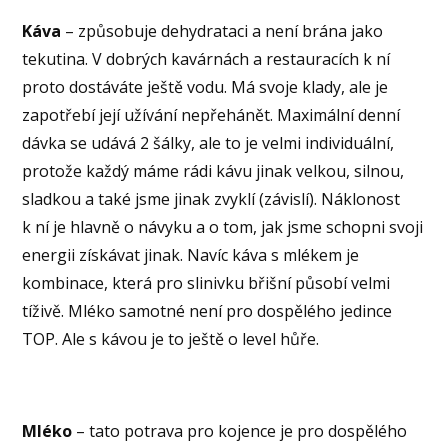
Káva
– způsobuje dehydrataci a není brána jako
tekutina. V dobrých kavárnách a restauracích k ní
proto dostáváte ještě vodu. Má svoje klady, ale je
zapotřebí její užívání nepřehánět. Maximální denní
dávka se udává 2 šálky, ale to je velmi individuální,
protože každý máme rádi kávu jinak velkou, silnou,
sladkou a také jsme jinak zvyklí (závislí). Náklonost
k ní je hlavně o návyku a o tom, jak jsme schopni svoji
energii získávat jinak. Navíc káva s mlékem je
kombinace, která pro slinivku břišní působí velmi
tíživě. Mléko samotné není pro dospělého jedince
TOP. Ale s kávou je to ještě o level hůře.
Mléko
– tato potrava pro kojence je pro dospělého