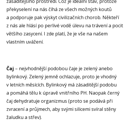
zásaditějšího prostředí. Což je ideální stav, protože
překyselení na nás číhá ze všech možných koutů
a podporuje pak výskyt civilizačních chorob. Někteří
z nás ale hlásí po perlivé vodě úlevu na trávení a pocit
většího zasycení. I zde platí, že je vše na našem
vlastním uvážení.
Čaj
– nejvhodnější podobou čaje je zelený anebo
bylinkový. Zelený jemně ochlazuje, proto je vhodný
v letních měsících. Bylinkový má zásaditější podobu
a pomáhá tělu k úpravě vnitřního PH. Naopak černý
čaj dehydratuje organizmus (proto se podává při
zvracení a průjmech, aby svými silicemi svíral stěny
žaludku a střev).