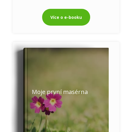
Více o e-booku
Moje první masérna