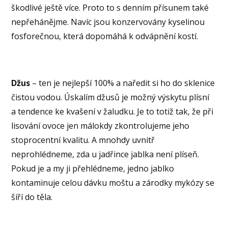
škodlivé ještě více. Proto to s denním přísunem také
nepřehánějme. Navíc jsou konzervovány kyselinou
fosforečnou, která dopomáhá k odvápnění kostí.
Džus
– ten je nejlepší 100% a naředit si ho do sklenice
čistou vodou. Úskalím džusů je možný výskytu plísní
a tendence ke kvašení v žaludku. Je to totiž tak, že při
lisování ovoce jen málokdy zkontrolujeme jeho
stoprocentní kvalitu. A mnohdy uvnitř
neprohlédneme, zda u jadřince jablka není plíseň.
Pokud je a my ji přehlédneme, jedno jablko
kontaminuje celou dávku moštu a zárodky mykózy se
šíří do těla.