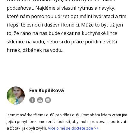
podceňovat. Najděme si vlastní rytmus a návyky,
které nám pomohou udržet optimální hydrataci a tím
i lepší tělesnou i duševní kondici. Může to být už jen
to, že ráno na nás bude čekat na kuchyňské lince
sklenice na vodu, nebo si do práce pořídíme větší
hrnek, džbánek na vodu…
Eva Kupilíková
Jsem masérka tělem i duší, pro tělo i duši. Pomáhám lidem vrátit jim
jejich pohyb bez omezení a bolesti, aby mohli pracovat, sportovat
a žít tak, jak byli zvyklí.
Více o mě se dočtete zde >>