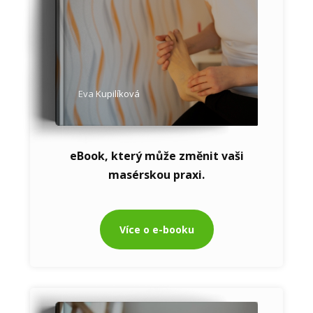
Eva Kupilíková
eBook, který může změnit vaši
masérskou praxi.
Více o e-booku