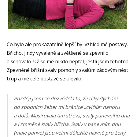
Co bylo ale prokazatelně lepší byl vzhled mé postavy.
Břicho, jindy vyvalené a zvětšené se zpevnilo
a schovalo. Už se mě nikdo neptal, jestli jsem těhotná.
Zpevněné břišní svaly pomohly svalům zádovým nést
trup a mé celé postavě se ulevilo.
Později jsem se dozvěděla to, že díky dýchání
do spodních žeber mi bránice „cvičila“ nahoru
a dolů. Masírovala tím střeva, svaly pánevního dna
a i zmíněné svaly břicha. Svaly v pánevním dnu
(malé pánve) jsou velmi důležité hlavně pro ženy.