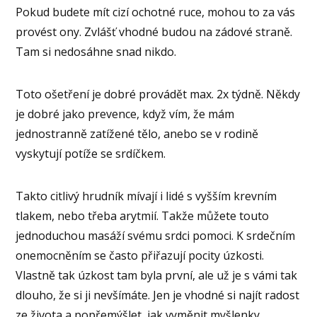
Pokud budete mít cizí ochotné ruce, mohou to za vás
provést ony. Zvlášť vhodné budou na zádové straně.
Tam si nedosáhne snad nikdo.
Toto ošetření je dobré provádět max. 2x týdně. Někdy
je dobré jako prevence, když vím, že mám
jednostranně zatížené tělo, anebo se v rodině
vyskytují potíže se srdíčkem.
Takto citlivý hrudník mívají i lidé s vyšším krevním
tlakem, nebo třeba arytmií. Takže můžete touto
jednoduchou masáží svému srdci pomoci. K srdečním
onemocněním se často přiřazují pocity úzkosti.
Vlastně tak úzkost tam byla první, ale už je s vámi tak
dlouho, že si ji nevšímáte. Jen je vhodné si najít radost
ze života a popřemýšlet, jak vyměnit myšlenky.