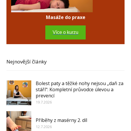
Masáže do praxe
Více o kurzu
Nejnovější články
Bolest paty a těžké nohy nejsou „daň za
stáří“: Kompletní průvodce úlevou a
prevencí
19.7.2026
Příběhy z masérny 2. díl
12.7.2026