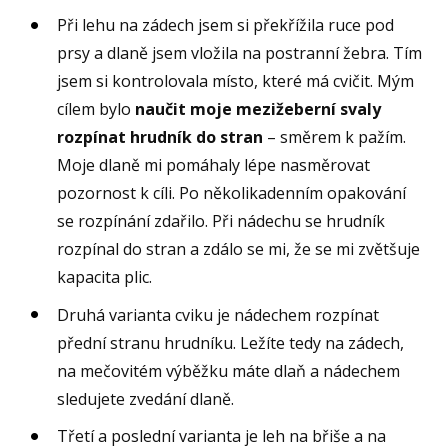
Při lehu na zádech jsem si překřížila ruce pod
prsy a dlaně jsem vložila na postranní žebra. Tím
jsem si kontrolovala místo, které má cvičit. Mým
cílem bylo
naučit moje mezižeberní svaly
rozpínat hrudník do stran
– směrem k pažím.
Moje dlaně mi pomáhaly lépe nasměrovat
pozornost k cíli. Po několikadenním opakování
se rozpínání zdařilo. Při nádechu se hrudník
rozpínal do stran a zdálo se mi, že se mi zvětšuje
kapacita plic.
Druhá varianta cviku je nádechem rozpínat
přední stranu hrudníku. Ležíte tedy na zádech,
na mečovitém výběžku máte dlaň a nádechem
sledujete zvedání dlaně.
Třetí a poslední varianta je leh na břiše a na