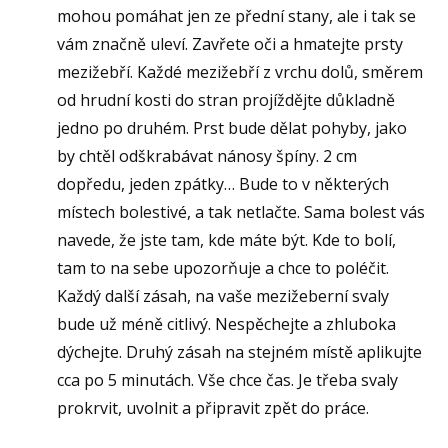
mohou pomáhat jen ze přední stany, ale i tak se
vám značně uleví. Zavřete oči a hmatejte prsty
mezižebří. Každé mezižebří z vrchu dolů, směrem
od hrudní kosti do stran projíždějte důkladně
jedno po druhém. Prst bude dělat pohyby, jako
by chtěl odškrabávat nánosy špíny. 2 cm
dopředu, jeden zpátky… Bude to v některých
místech bolestivé, a tak netlačte. Sama bolest vás
navede, že jste tam, kde máte být. Kde to bolí,
tam to na sebe upozorňuje a chce to poléčit.
Každý další zásah, na vaše mezižeberní svaly
bude už méně citlivý. Nespěchejte a zhluboka
dýchejte. Druhý zásah na stejném místě aplikujte
cca po 5 minutách. Vše chce čas. Je třeba svaly
prokrvit, uvolnit a připravit zpět do práce.