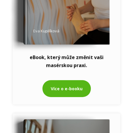
Eva Kupilíková
eBook, který může změnit vaši
masérskou praxi.
Více o e-booku