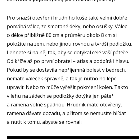
Pro snazší otevření hrudního koše také velmi dobře
pomáhá válec, ze smotané deky, nebo osušky. Válec
o délce přibližně 80 cm a průměru okolo 8 cm si
položíte na zem, nebo jinou rovnou a tvrdší podložku.
Lehnete si na něj tak, aby se dotýkal celé vaší páteře.
Od kříže až po první obratel – atlas a podpírá i hlavu.
Pokud by se dostavila nepříjemná bolest v bedrech,
nemáte váleček správně, a tak je nutno ho lépe
upravit. Nebo to může vyřešit pokrčení kolen. Takto
v lehu na zádech se podložky dotýká jen páteř
a ramena volně spadnou. Hrudník máte otevřený,
ramena dáváte dozadu, a přitom se nemusíte hlídat
a nutit k tomu, abyste se rovnali.