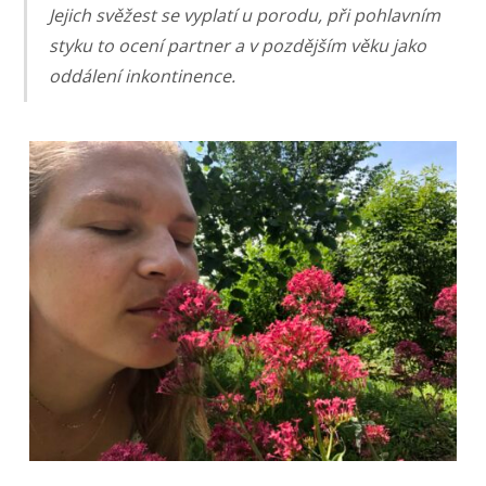
Jejich svěžest se vyplatí u porodu, při pohlavním
styku to ocení partner a v pozdějším věku jako
oddálení inkontinence.