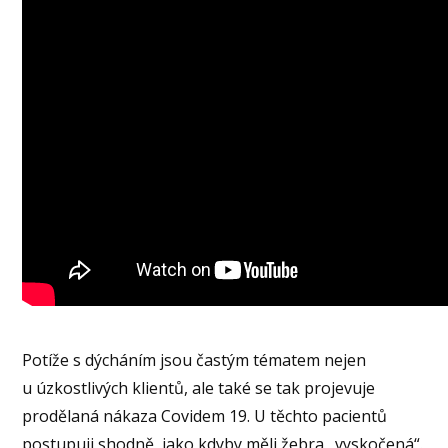
Potíže s dýcháním jsou častým tématem nejen
u úzkostlivých klientů, ale také se tak projevuje
prodělaná nákaza Covidem 19. U těchto pacientů
postupuji shodně, jako kdyby měli žebra „vyskočená“.