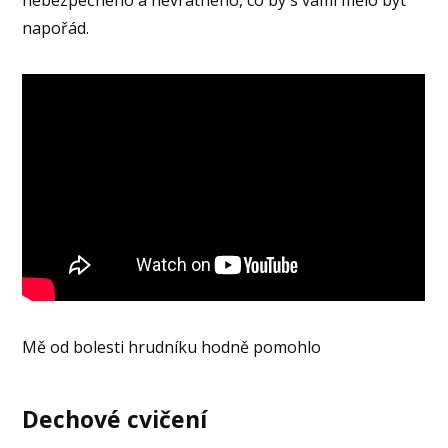
nebezpečného a nevratného, co by s vámi mělo být
napořád.
Mě od bolesti hrudníku hodně pomohlo
Dechové cvičení