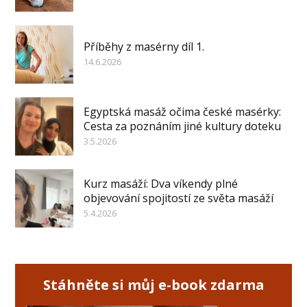
Příběhy z masérny díl 1.
14.6.2026
Egyptská masáž očima české masérky:
Cesta za poznáním jiné kultury doteku
3.5.2026
Kurz masáží: Dva víkendy plné
objevování spojitostí ze světa masáží
5.4.2026
Stáhněte si můj e-book zdarma