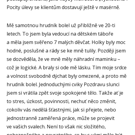
Pocity úlevy se klientům dostavují ještě v masérně.
Mě samotnou hrudník bolel už přibližně ve 20-ti
letech. To jsem byla vedoucí na dětském táboře
a měla jsem svěřeno 7 malých děvčat. Holky byly moc
hodné, poslušné a rády se ke mně tulily. Později jsem
se dozvěděla, že ve mně měly náhradní maminku –
což je logické. A braly si ode mě lásku. Tím moje srdce
a volnost svobodně dýchat byly omezené, a proto mě
hrudník bolel. Jednoduchými cviky Pozdravu slunci
jsem si vrátila zpět svoje spokojené tělo. Takže ať je
to stres, úzkost, povinnosti, nechuť něco změnit,
cokoliv vás nedělá šťastnými, jak si přejete, nebo
jednostranně zaměřená práce, může se projevit
ve vašich svalech. Není to však nic složitého,