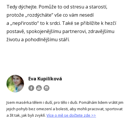
Tedy dýchejte. Pomůže to od stresu a starostí,
protože „rozdýcháte“ vše co vám nesedí
a „nepřirostlo“ to k srdci. Také se přiblížíte k hezčí
postavě, spokojenějšímu partnerovi, zdravějšímu
životu a pohodlnějšímu stáří.
Eva Kupilíková
Jsem masérka tělem i duší, pro tělo i duši. Pomáhám lidem vrátit jim
jejich pohyb bez omezení a bolesti, aby mohli pracovat, sportovat
a žít tak, jak byli zvyklí.
Více o mě se dočtete zde >>