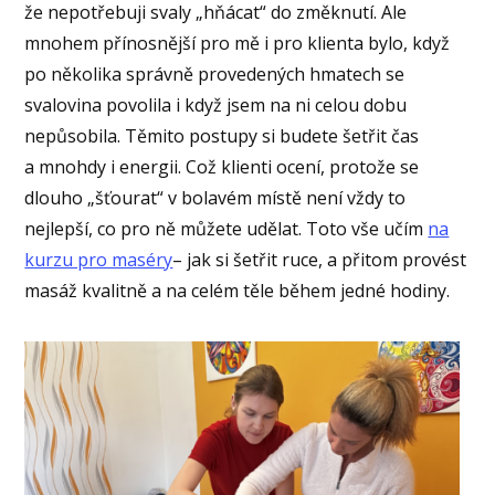
že nepotřebuji svaly „hňácat“ do změknutí. Ale
mnohem přínosnější pro mě i pro klienta bylo, když
po několika správně provedených hmatech se
svalovina povolila i když jsem na ni celou dobu
nepůsobila. Těmito postupy si budete šetřit čas
a mnohdy i energii. Což klienti ocení, protože se
dlouho „šťourat“ v bolavém místě není vždy to
nejlepší, co pro ně můžete udělat. Toto vše učím
na
kurzu pro maséry
– jak si šetřit ruce, a přitom provést
masáž kvalitně a na celém těle během jedné hodiny.