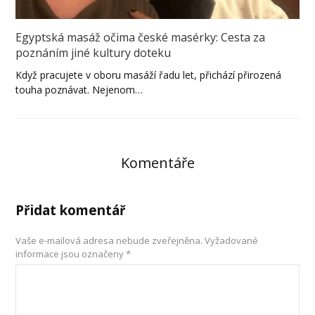
Egyptská masáž očima české masérky: Cesta za
poznáním jiné kultury doteku
Když pracujete v oboru masáží řadu let, přichází přirozená
touha poznávat. Nejenom…
Komentáře
Přidat komentář
Vaše e-mailová adresa nebude zveřejněna.
Vyžadované
informace jsou označeny
*