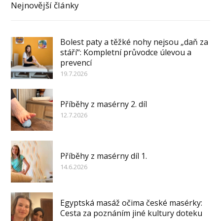
Nejnovější články
Bolest paty a těžké nohy nejsou „daň za
stáří“: Kompletní průvodce úlevou a
prevencí
19.7.2026
Příběhy z masérny 2. díl
12.7.2026
Příběhy z masérny díl 1.
14.6.2026
Egyptská masáž očima české masérky:
Cesta za poznáním jiné kultury doteku