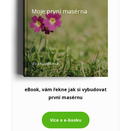
Moje první masérna
Eva Kupilíková
eBook, vám řekne jak si vybudovat
první masérnu
Více o e-booku