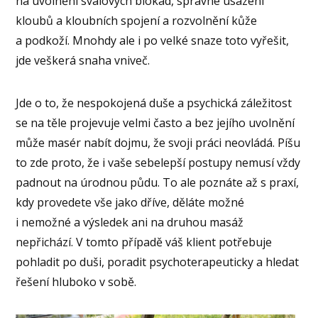
na uvolnění svalových blokád, správné usazení
kloubů a kloubních spojení a rozvolnění kůže
a podkoží. Mnohdy ale i po velké snaze toto vyřešit,
jde veškerá snaha vniveč.
Jde o to, že nespokojená duše a psychická záležitost
se na těle projevuje velmi často a bez jejího uvolnění
může masér nabít dojmu, že svoji práci neovládá. Píšu
to zde proto, že i vaše sebelepší postupy nemusí vždy
padnout na úrodnou půdu. To ale poznáte až s praxí,
kdy provedete vše jako dříve, děláte možné
i nemožné a výsledek ani na druhou masáž
nepřichází. V tomto případě váš klient potřebuje
pohladit po duši, poradit psychoterapeuticky a hledat
řešení hluboko v sobě.