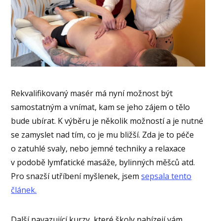
Rekvalifikovaný masér má nyní možnost být
samostatným a vnímat, kam se jeho zájem o tělo
bude ubírat. K výběru je několik možností a je nutné
se zamyslet nad tím, co je mu bližší. Zda je to péče
o zatuhlé svaly, nebo jemné techniky a relaxace
v podobě lymfatické masáže, bylinných měšců atd.
Pro snazší utříbení myšlenek, jsem
sepsala tento
článek.
Další navazující kurzy, které školy nabízejí vám