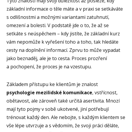
Tyto znalosti mají svoji důležitost až posléze, kdy
základní informace o těle máte a v praxi se setkáváte
s odlišnostmi a možnými variantami zatuhnutí,
omezení a bolesti. V podstatě jde o to, že až se
setkáte s neúspěchem – kdy jistíte, že základní kurz
vám nepomůže k vyřešení toho a toho, tak hledáte
cesty na doplnění informací. Zprvu to může vypadat
jako beznaděj, ale je to cesta. Proces prozření
a pochopení, že proces je na vzestupu.
Základem přístupu ke klientům je znalost
psychologie mezilidské komunikace
, vstřícnost,
obětavost, ale zároveň také určitá asertivita. Mnozí
mají tyto pojmy v sobě ukotvené, jiní potřebují
trénovat každý den. Ale nebojte, s každým klientem se
vše lépe utvrzuje a s vědomím, že svoji práci děláte,