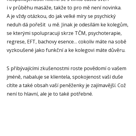
i v průběhu masáže, takže to pro mě není novinka.
A je vždy otázkou, do jak velké míry se psychický
neduh dá pořešit u mě. Jinak je odesílám ke kolegům,
se kterými spolupracuji skrze TČM, psychoterapie,
regrese, EFT, bachovy esence… cokoliv máte na sobě
vyzkoušené jako funkční a ke kolegovi máte důvěru.
S přibývajícími zkušenostmi roste povědomí o vašem
jméně, nabaluje se klientela, spokojenost vaší duše
cítíte a také obsah vaší peněženky je zajímavější. Což
není to hlavní, ale je to také potřebné.