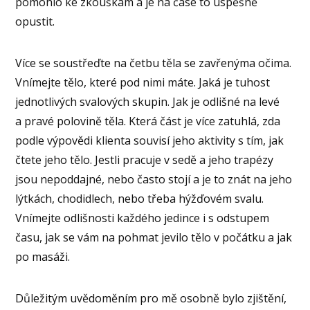
pomohlo ke zkouškám a je na čase to úspěšně
opustit.
Více se soustřeďte na četbu těla se zavřenýma očima.
Vnímejte tělo, které pod nimi máte. Jaká je tuhost
jednotlivých svalových skupin. Jak je odlišné na levé
a pravé polovině těla. Která část je více zatuhlá, zda
podle výpovědi klienta souvisí jeho aktivity s tím, jak
čtete jeho tělo. Jestli pracuje v sedě a jeho trapézy
jsou nepoddajné, nebo často stojí a je to znát na jeho
lýtkách, chodidlech, nebo třeba hýžďovém svalu.
Vnímejte odlišnosti každého jedince i s odstupem
času, jak se vám na pohmat jevilo tělo v počátku a jak
po masáži.
Důležitým uvědoměním pro mě osobně bylo zjištění,