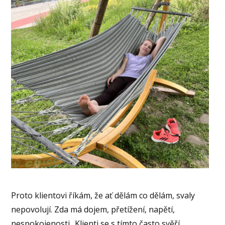
Proto klientovi říkám, že ať dělám co dělám, svaly
nepovolují. Zda má dojem, přetížení, napětí,
nespokojenosti.. Klienti se s tímto často svěří