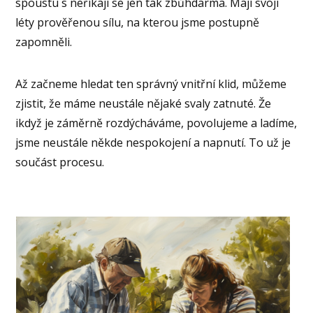
spoustu s neříkají se jen tak zbůhdarma. Mají svoji
léty prověřenou sílu, na kterou jsme postupně
zapomněli.
Až začneme hledat ten správný vnitřní klid, můžeme
zjistit, že máme neustále nějaké svaly zatnuté. Že
ikdyž je záměrně rozdýcháváme, povolujeme a ladíme,
jsme neustále někde nespokojení a napnutí. To už je
součást procesu.