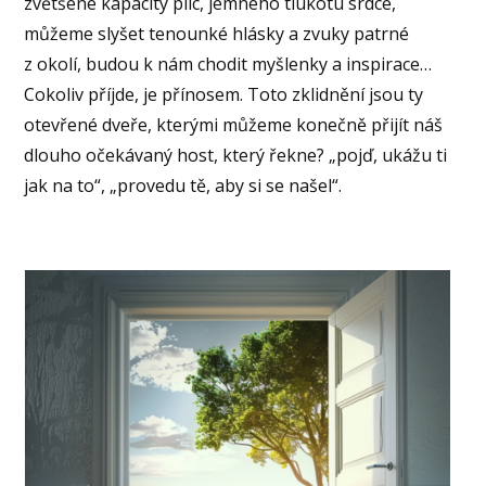
zvětšené kapacity plic, jemného tlukotu srdce,
můžeme slyšet tenounké hlásky a zvuky patrné
z okolí, budou k nám chodit myšlenky a inspirace…
Cokoliv příjde, je přínosem. Toto zklidnění jsou ty
otevřené dveře, kterými můžeme konečně přijít náš
dlouho očekávaný host, který řekne? „pojď, ukážu ti
jak na to“, „provedu tě, aby si se našel“.