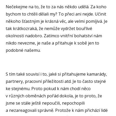
Nečekejme na to, že to za nás někdo udělá. Za koho
bychom to chtěli dělali my? To přeci ani nejde. Učinit
někoho šťastným je krásná věc, ale velmi pomíjivá. Je
tak krátkozraká, že nemůže vydržet bouřlivé
okolnosti nadobro. Zatímco vnitřní bohatství nám
nikdo nevezme, je naše a přitahuje k sobě jen to
podobné našemu.
S tím také souvisí i to, jaké si přitahujeme kamarády,
partnery, pracovní příležitosti atd. Je to často stejné
ke stejnému. Proto pokud k nám chodí něco
v různých obměnách pořád dokola, je to proto, že
jsme se stále ještě nepoučili, nepochopili
a nezareagovali správně. Protože k nám přichází lidé