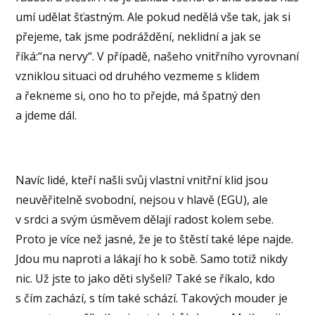
umí udělat šťastným. Ale pokud nedělá vše tak, jak si
přejeme, tak jsme podráždění, neklidní a jak se
říká:“na nervy“. V případě, našeho vnitřního vyrovnaní
vzniklou situaci od druhého vezmeme s klidem
a řekneme si, ono ho to přejde, má špatný den
a jdeme dál.
Navíc lidé, kteří našli svůj vlastní vnitřní klid jsou
neuvěřitelně svobodní, nejsou v hlavě (EGU), ale
v srdci a svým úsměvem dělají radost kolem sebe.
Proto je více než jasné, že je to štěstí také lépe najde.
Jdou mu naproti a lákají ho k sobě. Samo totiž nikdy
nic. Už jste to jako děti slyšeli? Také se říkalo, kdo
s čím zachází, s tím také schází. Takových mouder je