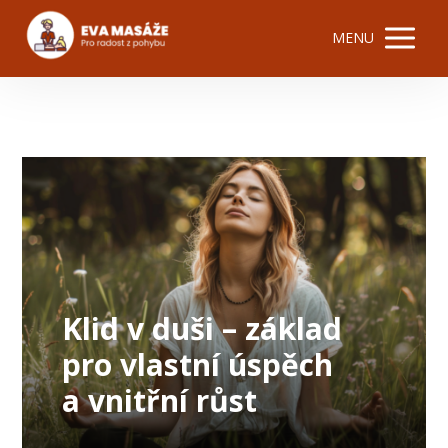
MENU
Klid v duši – základ
pro vlastní úspěch
a vnitřní růst