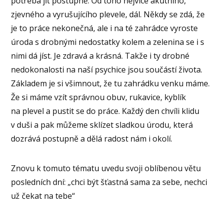
potřeba jít postupně. Od toho nejvíce akutního,
zjevného a vyrušujícího plevele, dál. Někdy se zdá, že
je to práce nekonečná, ale i na té zahrádce vyroste
úroda s drobnými nedostatky kolem a zelenina se i s
nimi dá jíst. Je zdravá a krásná. Takže i ty drobné
nedokonalosti na naší psychice jsou součástí života.
Základem je si všimnout, že tu zahrádku venku máme.
Že si máme vzít správnou obuv, rukavice, kyblík
na plevel a pustit se do práce. Každý den chvíli klidu
v duši a pak můžeme sklízet sladkou úrodu, která
dozrává postupně a dělá radost nám i okolí.
Znovu k tomuto tématu uvedu svoji oblíbenou větu
posledních dní: „chci být šťastná sama za sebe, nechci
už čekat na tebe“