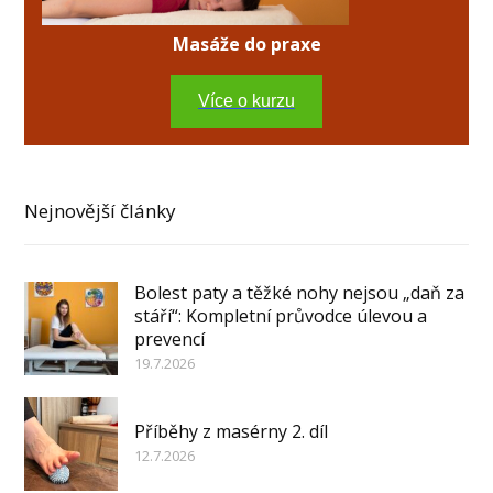
Masáže do praxe
Více o kurzu
Nejnovější články
Bolest paty a těžké nohy nejsou „daň za
stáří“: Kompletní průvodce úlevou a
prevencí
19.7.2026
Příběhy z masérny 2. díl
12.7.2026