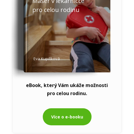
Masér v lékárničce
pro celou rodinu
Eva Kupilíková
eBook, který Vám ukáže možnosti
pro celou rodinu.
Více o e-booku