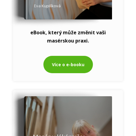
Eva Kupilíková
eBook, který může změnit vaši
masérskou praxi.
Více o e-booku