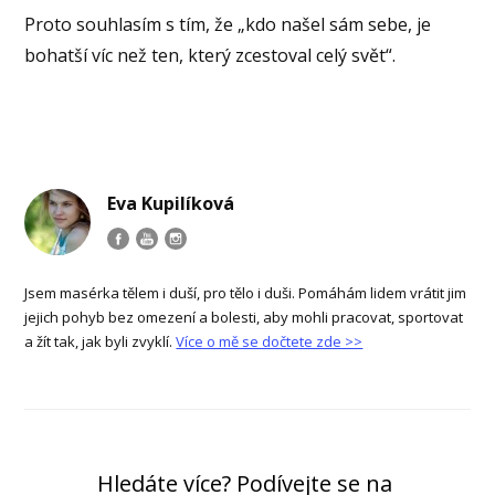
Proto souhlasím s tím, že „kdo našel sám sebe, je
bohatší víc než ten, který zcestoval celý svět“.
Eva Kupilíková
Jsem masérka tělem i duší, pro tělo i duši. Pomáhám lidem vrátit jim
jejich pohyb bez omezení a bolesti, aby mohli pracovat, sportovat
a žít tak, jak byli zvyklí.
Více o mě se dočtete zde >>
Hledáte více? Podívejte se na