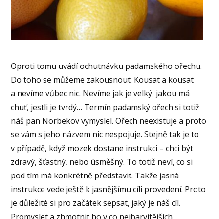
Oproti tomu uvádí ochutnávku padamského ořechu.
Do toho se můžeme zakousnout. Kousat a kousat
a nevíme vůbec nic. Nevíme jak je velký, jakou má
chuť, jestli je tvrdý… Termín padamský ořech si totiž
náš pan Norbekov vymyslel. Ořech neexistuje a proto
se vám s jeho názvem nic nespojuje. Stejně tak je to
v případě, když mozek dostane instrukci – chci být
zdravý, šťastný, nebo úsměšný. To totiž neví, co si
pod tím má konkrétně představit. Takže jasná
instrukce vede ještě k jasnějšímu cíli provedení. Proto
je důležité si pro začátek sepsat, jaký je náš cíl.
Promyslet a zhmotnit ho v co nejbarvitějších