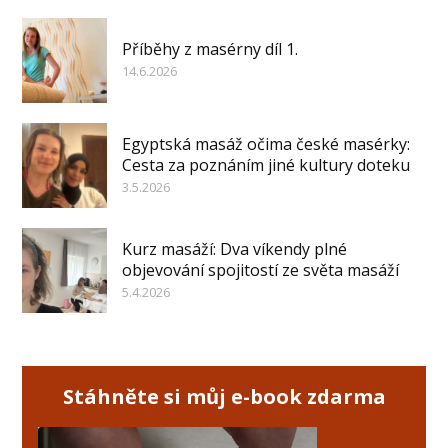
Příběhy z masérny díl 1.
14.6.2026
Egyptská masáž očima české masérky:
Cesta za poznáním jiné kultury doteku
3.5.2026
Kurz masáží: Dva víkendy plné
objevování spojitostí ze světa masáží
5.4.2026
Stáhněte si můj e-book zdarma