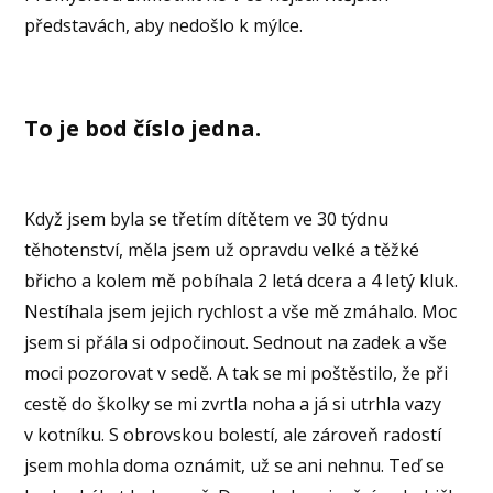
představách, aby nedošlo k mýlce.
To je bod číslo jedna.
Když jsem byla se třetím dítětem ve 30 týdnu
těhotenství, měla jsem už opravdu velké a těžké
břicho a kolem mě pobíhala 2 letá dcera a 4 letý kluk.
Nestíhala jsem jejich rychlost a vše mě zmáhalo. Moc
jsem si přála si odpočinout. Sednout na zadek a vše
moci pozorovat v sedě. A tak se mi poštěstilo, že při
cestě do školky se mi zvrtla noha a já si utrhla vazy
v kotníku. S obrovskou bolestí, ale zároveň radostí
jsem mohla doma oznámit, už se ani nehnu. Teď se