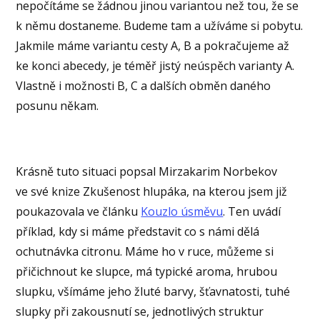
nepočítáme se žádnou jinou variantou než tou, že se
k němu dostaneme. Budeme tam a užíváme si pobytu.
Jakmile máme variantu cesty A, B a pokračujeme až
ke konci abecedy, je téměř jistý neúspěch varianty A.
Vlastně i možnosti B, C a dalších obměn daného
posunu někam.
Krásně tuto situaci popsal Mirzakarim Norbekov
ve své knize Zkušenost hlupáka, na kterou jsem již
poukazovala ve článku
Kouzlo úsměvu
. Ten uvádí
příklad, kdy si máme představit co s námi dělá
ochutnávka citronu. Máme ho v ruce, můžeme si
přičichnout ke slupce, má typické aroma, hrubou
slupku, všímáme jeho žluté barvy, šťavnatosti, tuhé
slupky při zakousnutí se, jednotlivých struktur