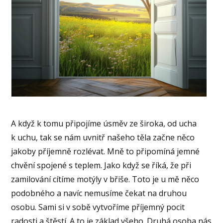
A když k tomu připojíme úsměv ze široka, od ucha
k uchu, tak se nám uvnitř našeho těla začne něco
jakoby příjemně rozlévat. Mně to připomíná jemné
chvění spojené s teplem. Jako když se říká, že při
zamilování cítíme motýly v břiše. Toto je u mě něco
podobného a navíc nemusíme čekat na druhou
osobu. Sami si v sobě vytvoříme příjemný pocit
radosti a štěstí. A to je základ všeho. Druhá osoba nás