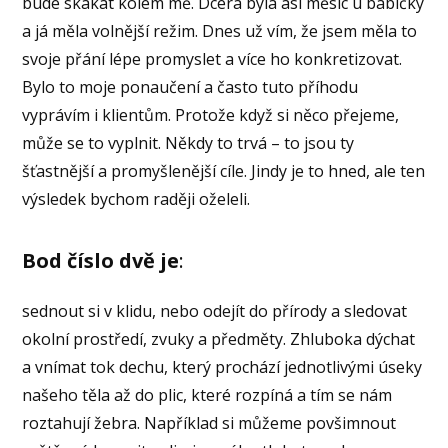
bude skákat kolem mě. Dcera byla asi měsíc u babičky
a já měla volnější režim. Dnes už vím, že jsem měla to
svoje přání lépe promyslet a více ho konkretizovat.
Bylo to moje ponaučení a často tuto příhodu
vyprávím i klientům. Protože když si něco přejeme,
může se to vyplnit. Někdy to trvá – to jsou ty
šťastnější a promyšlenější cíle. Jindy je to hned, ale ten
výsledek bychom raději oželeli.
Bod číslo dvě je
:
sednout si v klidu, nebo odejít do přírody a sledovat
okolní prostředí, zvuky a předměty. Zhluboka dýchat
a vnímat tok dechu, který prochází jednotlivými úseky
našeho těla až do plic, které rozpíná a tím se nám
roztahují žebra. Například si můžeme povšimnout