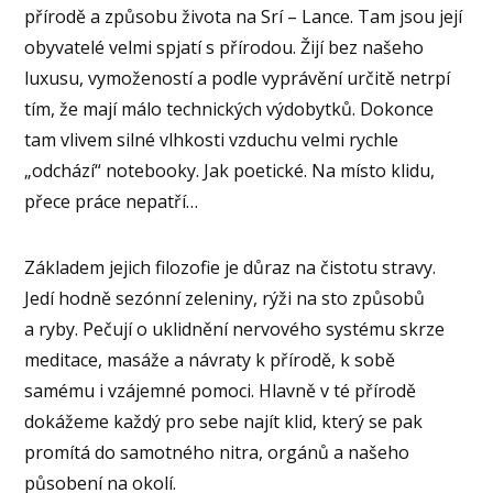
přírodě a způsobu života na Srí – Lance. Tam jsou její
obyvatelé velmi spjatí s přírodou. Žijí bez našeho
luxusu, vymožeností a podle vyprávění určitě netrpí
tím, že mají málo technických výdobytků. Dokonce
tam vlivem silné vlhkosti vzduchu velmi rychle
„odchází“ notebooky. Jak poetické. Na místo klidu,
přece práce nepatří…
Základem jejich filozofie je důraz na čistotu stravy.
Jedí hodně sezónní zeleniny, rýži na sto způsobů
a ryby. Pečují o uklidnění nervového systému skrze
meditace, masáže a návraty k přírodě, k sobě
samému i vzájemné pomoci. Hlavně v té přírodě
dokážeme každý pro sebe najít klid, který se pak
promítá do samotného nitra, orgánů a našeho
působení na okolí.