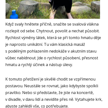
Když svaly hnětete příčně, snažíte se svalová vlákna
rozlepit od sebe. Chytnout, povolit a nechat působit.
Rychlost výměny látek, která se při tomto hmatu děje
je naprosto unikátní. Tu vám klasická masáž
s podélným pohlazením nedokáže v akutním stavu
vůbec nabídnout. Jde o rychlost působení, přesnost
hmatu a rychlý účinek a nástup úlevy.
K tomuto přetížení je skvělé chodit se vzpřímenou
postavou. Neustále se rovnat, jako kdybyste spolkli
pravítko. Nebo si představte, že jste na koncertě,
v divadle, v davu lidí a nevidíte přes ně. Vytahujete krk,
abyste zahlédli vše, co potřebujete.