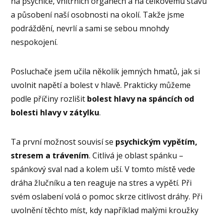
na psychice, vnitřních orgánech a na celkovému stavu
a působení naší osobnosti na okolí. Takže jsme
podráždění, nevrlí a sami se sebou mnohdy
nespokojení.
Posluchače jsem učila několik jemných hmatů, jak si
uvolnit napětí a bolest v hlavě. Prakticky můžeme
podle příčiny rozlišit
bolest hlavy na spáncích od
bolesti hlavy v zátylku
.
Ta první možnost souvisí se
psychickým vypětím,
stresem a trávením
. Citlivá je oblast spánku –
spánkový sval nad a kolem uší. V tomto místě vede
dráha žlučníku a ten reaguje na stres a vypětí. Při
svém oslabení volá o pomoc skrze citlivost dráhy. Při
uvolnění těchto míst, kdy například malými kroužky