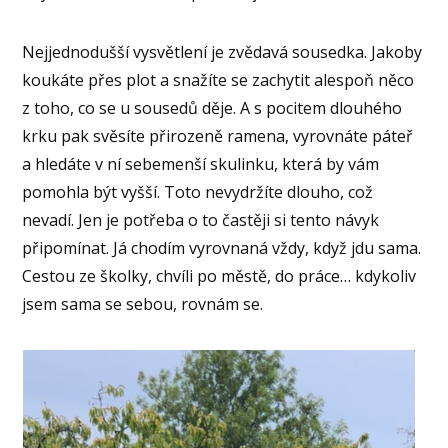
Nejjednodušší vysvětlení je zvědavá sousedka. Jakoby
koukáte přes plot a snažíte se zachytit alespoň něco
z toho, co se u sousedů děje. A s pocitem dlouhého
krku pak svěsíte přirozeně ramena, vyrovnáte páteř
a hledáte v ní sebemenší skulinku, která by vám
pomohla být vyšší. Toto nevydržíte dlouho, což
nevadí. Jen je potřeba o to častěji si tento návyk
připomínat. Já chodím vyrovnaná vždy, když jdu sama.
Cestou ze školky, chvíli po městě, do práce… kdykoliv
jsem sama se sebou, rovnám se.