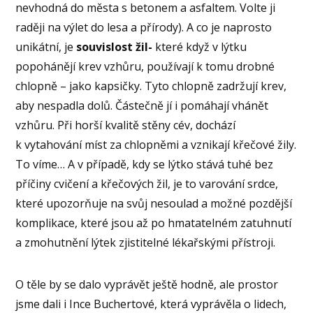
nevhodná do města s betonem a asfaltem. Volte ji
raději na výlet do lesa a přírody). A co je naprosto
unikátní, je
souvislost žil-
které když v lýtku
popohánějí krev vzhůru, používají k tomu drobné
chlopně – jako kapsičky. Tyto chlopně zadržují krev,
aby nespadla dolů. Částečně jí i pomáhají vhánět
vzhůru. Při horší kvalitě stěny cév, dochází
k vytahování míst za chlopněmi a vznikají křečové žily.
To víme… A v případě, kdy se lýtko stává tuhé bez
příčiny cvičení a křečových žil, je to varování srdce,
které upozorňuje na svůj nesoulad a možné pozdější
komplikace, které jsou až po hmatatelném zatuhnutí
a zmohutnění lýtek zjistitelné lékařskými přístroji.
O těle by se dalo vyprávět ještě hodně, ale prostor
jsme dali i Ince Buchertové, která vyprávěla o lidech,