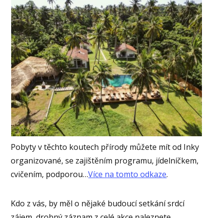
Pobyty v těchto koutech přírody můžete mít od Inky
organizované, se zajištěním programu, jídelníčkem,
cvičením, podporou…
Více na tomto odkaze
.
Kdo z vás, by měl o nějaké budoucí setkání srdcí
zájem, drobný záznam z celé akce naleznete