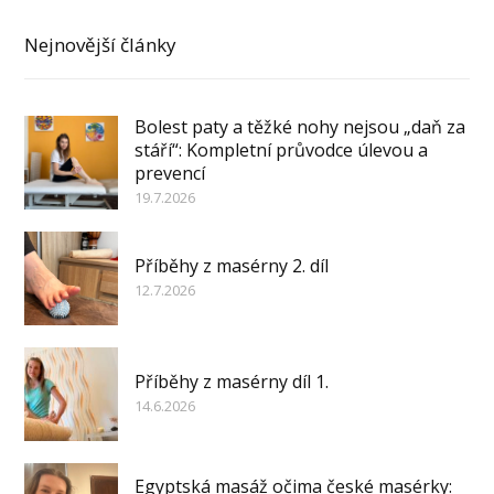
Nejnovější články
Bolest paty a těžké nohy nejsou „daň za
stáří“: Kompletní průvodce úlevou a
prevencí
19.7.2026
Příběhy z masérny 2. díl
12.7.2026
Příběhy z masérny díl 1.
14.6.2026
Egyptská masáž očima české masérky: