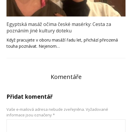
Egyptská masáž očima české masérky: Cesta za
poznáním jiné kultury doteku
Když pracujete v oboru masáží řadu let, přichází přirozená
touha poznávat. Nejenom…
Komentáře
Přidat komentář
Vaše e-mailová adresa nebude zveřejněna.
Vyžadované
informace jsou označeny
*