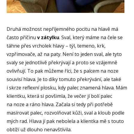
Druhá možnost nepříjemného pocitu na hlavě má
často příčinu
v zátylku
. Sval, který máme na čele se
táhne přes vrcholek hlavy – týl, temeno, krk,
vzpřimovače, až na paty. Není to jeden sval, ale tyto
svaly se jednotlivě překrývají a proto se vzájemně
ovlivňují. To pak můžeme říci, že s palcem na noze
souvisí hlava. Je to díky tomuto překrývání, ale také
i skrze reflexní plosku, kdy palec znamená hlava. Mám
klientku, která si povšimla, že večer jí bolí palec
na noze a ráno hlava. Začala si tedy při potřebě
masírovat palec, rozvolňovat kůži, sval a kloub podle
mých rad. Hlava jí pak nebolela a klientka mě s touto
obtíží už dlouho nenavštívila.