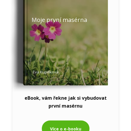
Moje první masérna
Eva Kupilíková
eBook, vám řekne jak si vybudovat
první masérnu
Více o e-booku