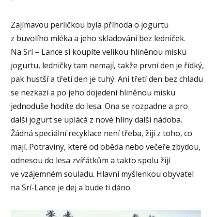
Zajímavou perličkou byla příhoda o jogurtu
z buvolího mléka a jeho skladování bez ledniček.
Na Srí – Lance si koupíte velikou hliněnou misku
jogurtu, ledničky tam nemají, takže první den je řídký,
pak hustší a třetí den je tuhý. Ani třetí den bez chladu
se nezkazí a po jeho dojedení hliněnou misku
jednoduše hodíte do lesa. Ona se rozpadne a pro
další jogurt se uplácá z nové hlíny další nádoba.
Žádná speciální recyklace není třeba, žijí z toho, co
mají. Potraviny, které od oběda nebo večeře zbydou,
odnesou do lesa zvířátkům a takto spolu žijí
ve vzájemném souladu. Hlavní myšlenkou obyvatel
na Srí-Lance je dej a bude ti dáno.