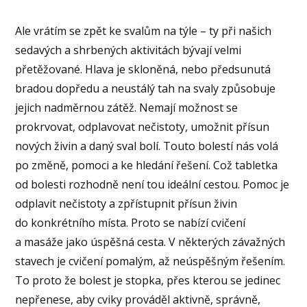
Ale vrátím se zpět ke svalům na týle – ty při našich
sedavých a shrbených aktivitách bývají velmi
přetěžované. Hlava je skloněná, nebo předsunutá
bradou dopředu a neustálý tah na svaly způsobuje
jejich nadměrnou zátěž. Nemají možnost se
prokrvovat, odplavovat nečistoty, umožnit přísun
nových živin a daný sval bolí. Touto bolestí nás volá
po změně, pomoci a ke hledání řešení. Což tabletka
od bolesti rozhodně není tou ideální cestou. Pomoc je
odplavit nečistoty a zpřístupnit přísun živin
do konkrétního místa. Proto se nabízí cvičení
a masáže jako úspěšná cesta. V některých závažných
stavech je cvičení pomalým, až neúspěšným řešením.
To proto že bolest je stopka, přes kterou se jedinec
nepřenese, aby cviky prováděl aktivně, správně,