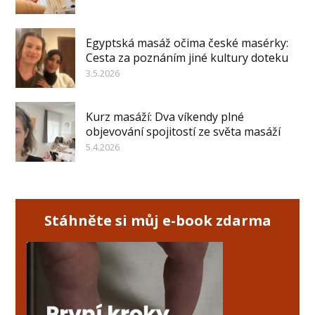
Egyptská masáž očima české masérky:
Cesta za poznáním jiné kultury doteku
3.5.2026
Kurz masáží: Dva víkendy plné
objevování spojitostí ze světa masáží
5.4.2026
Stáhněte si můj e-book zdarma