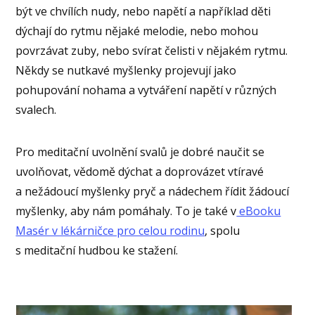
být ve chvílích nudy, nebo napětí a například děti
dýchají do rytmu nějaké melodie, nebo mohou
povrzávat zuby, nebo svírat čelisti v nějakém rytmu.
Někdy se nutkavé myšlenky projevují jako
pohupování nohama a vytváření napětí v různých
svalech.
Pro meditační uvolnění svalů je dobré naučit se
uvolňovat, vědomě dýchat a doprovázet vtíravé
a nežádoucí myšlenky pryč a nádechem řídit žádoucí
myšlenky, aby nám pomáhaly. To je také v
eBooku
Masér v lékárničce pro celou rodinu
, spolu
s meditační hudbou ke stažení.