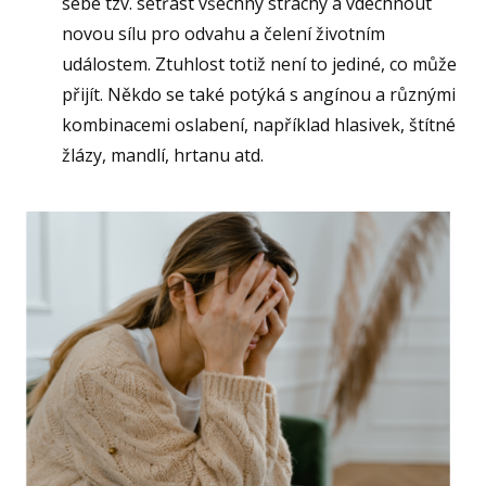
sebe tzv. setřást všechny strachy a vdechnout
novou sílu pro odvahu a čelení životním
událostem. Ztuhlost totiž není to jediné, co může
přijít. Někdo se také potýká s angínou a různými
kombinacemi oslabení, například hlasivek, štítné
žlázy, mandlí, hrtanu atd.