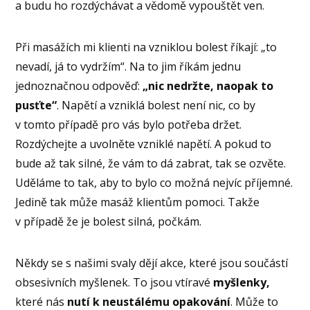
a budu ho rozdýchávat a vědomě vypouštět ven.
Při masážích mi klienti na vzniklou bolest říkají: „to
nevadí, já to vydržím“. Na to jim říkám jednu
jednoznačnou odpověď:
„nic nedržte, naopak to
pusťte“
. Napětí a vzniklá bolest není nic, co by
v tomto případě pro vás bylo potřeba držet.
Rozdýchejte a uvolněte vzniklé napětí. A pokud to
bude až tak silné, že vám to dá zabrat, tak se ozvěte.
Uděláme to tak, aby to bylo co možná nejvíc příjemné.
Jedině tak může masáž klientům pomoci. Takže
v případě že je bolest silná, počkám.
Někdy se s našimi svaly dějí akce, které jsou součástí
obsesivních myšlenek. To jsou vtíravé
myšlenky,
které nás
nutí k neustálému opakování
. Může to