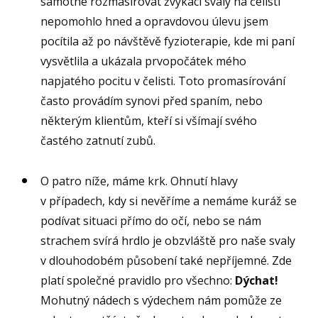
samotné rozmasírovat žvýkací svaly na čelisti
nepomohlo hned a opravdovou úlevu jsem
pocítila až po návštěvě fyzioterapie, kde mi paní
vysvětlila a ukázala prvopočátek mého
napjatého pocitu v čelisti. Toto promasírování
často provádím synovi před spaním, nebo
některým klientům, kteří si všímají svého
častého zatnutí zubů.
O patro níže, máme krk. Ohnutí hlavy
v případech, kdy si nevěříme a nemáme kuráž se
podívat situaci přímo do očí, nebo se nám
strachem svírá hrdlo je obzvláště pro naše svaly
v dlouhodobém působení také nepříjemné. Zde
platí společné pravidlo pro všechno:
Dýchat!
Mohutný nádech s výdechem nám pomůže ze