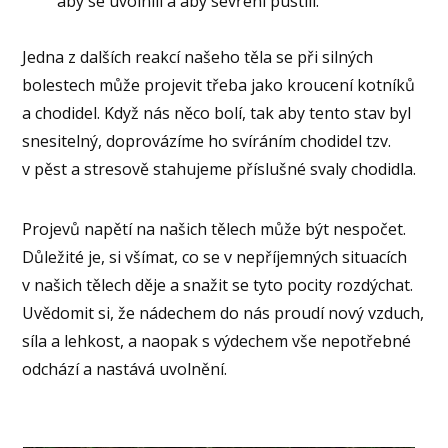
aby se uvolnili a aby sevření pustili.
Jedna z dalších reakcí našeho těla se při silných
bolestech může projevit třeba jako kroucení kotníků
a chodidel. Když nás něco bolí, tak aby tento stav byl
snesitelný, doprovázíme ho svíráním chodidel tzv.
v pěst a stresově stahujeme příslušné svaly chodidla.
Projevů napětí na našich tělech může být nespočet.
Důležité je, si všímat, co se v nepříjemných situacích
v našich tělech děje a snažit se tyto pocity rozdýchat.
Uvědomit si, že nádechem do nás proudí nový vzduch,
síla a lehkost, a naopak s výdechem vše nepotřebné
odchází a nastává uvolnění.