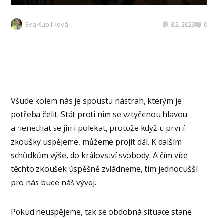
Eva Kupilíková
8.2. 2023
0
Všude kolem nás je spoustu nástrah, kterým je
potřeba čelit. Stát proti nim se vztyčenou hlavou
a nenechat se jimi polekat, protože když u první
zkoušky uspějeme, můžeme projít dál. K dalším
schůdkům výše, do království svobody. A čím více
těchto zkoušek úspěšně zvládneme, tím jednodušší
pro nás bude náš vývoj.
Pokud neuspějeme, tak se obdobná situace stane