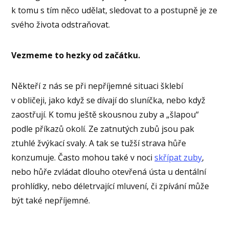
k tomu s tím něco udělat, sledovat to a postupně je ze
svého života odstraňovat.
Vezmeme to hezky od začátku.
Někteří z nás se při nepříjemné situaci šklebí
v obličeji, jako když se dívají do sluníčka, nebo když
zaostřují. K tomu ještě skousnou zuby a „šlapou“
podle příkazů okolí. Ze zatnutých zubů jsou pak
ztuhlé žvýkací svaly. A tak se tužší strava hůře
konzumuje. Často mohou také v noci
skřípat zuby
,
nebo hůře zvládat dlouho otevřená ústa u dentální
prohlídky, nebo déletrvající mluvení, či zpívání může
být také nepříjemné.