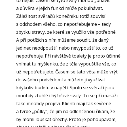
to nejde. Časem se tyto svaly mohou „unavit“
a důvěra v jejich funkci může pokulhávat.
Záležitost svěračů konečníku totiž souvisí
s odchodem všeho, co nepotřebujeme – tedy
zbytku stravy, ze které se využilo vše potřebné.
A při potížích s ním můžeme soudit, že daný
jedinec neodpouští, nebo nevypouští to, co už
nepotřebuje. Při návštěvě toalety je proto účinné
vnímat tu myšlenku, že z těla vypouštíte vše, co
už nepotřebujete. Časem se tato věta může vrýt
do vašeho podvědomí a můžete ji využívat
kdykoliv budete v napětí. Spolu se svěrači jsou
mnohdy ztuhlé i hýžďové svaly. To se při masáži
také mnohdy projeví. Klienti mají tak sevřené
a tvrdé „půlky“, že jim na odlehčenou říkám, že
by mohli louskat ořechy. Proto je pohoupávám,