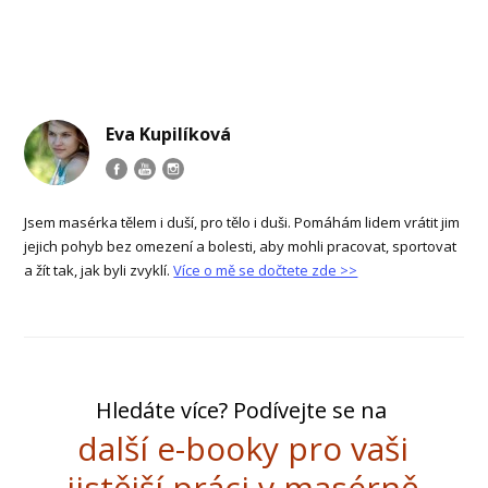
Eva Kupilíková
Jsem masérka tělem i duší, pro tělo i duši. Pomáhám lidem vrátit jim
jejich pohyb bez omezení a bolesti, aby mohli pracovat, sportovat
a žít tak, jak byli zvyklí.
Více o mě se dočtete zde >>
Hledáte více? Podívejte se na
další e-booky pro vaši
jistější práci v masérně