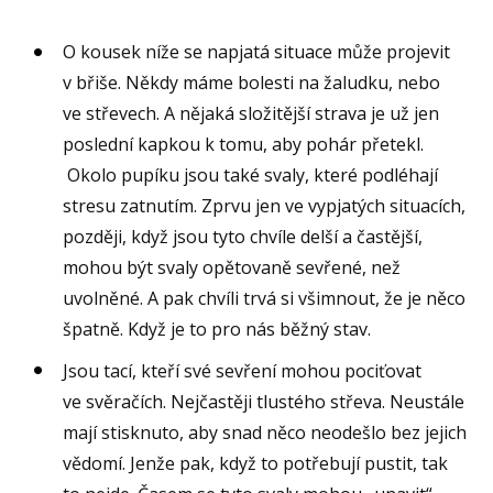
O kousek níže se napjatá situace může projevit
v břiše. Někdy máme bolesti na žaludku, nebo
ve střevech. A nějaká složitější strava je už jen
poslední kapkou k tomu, aby pohár přetekl.
Okolo pupíku jsou také svaly, které podléhají
stresu zatnutím. Zprvu jen ve vypjatých situacích,
později, když jsou tyto chvíle delší a častější,
mohou být svaly opětovaně sevřené, než
uvolněné. A pak chvíli trvá si všimnout, že je něco
špatně. Když je to pro nás běžný stav.
Jsou tací, kteří své sevření mohou pociťovat
ve svěračích. Nejčastěji tlustého střeva. Neustále
mají stisknuto, aby snad něco neodešlo bez jejich
vědomí. Jenže pak, když to potřebují pustit, tak