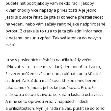
budete mít pocit jakoby vám někdo radil. Jakoby
k vám chodily více nápady a příležitosti. A je jedno,
jestli si budete říkat, že jste si konečně přestali sedět
na vedení, nebo vám začaly radit nějaké nadpřirozené
bytosti. Zkrátka je to tu a to je ta základní informace
k našemu posunu vpřed. Taková letenka do nových
světů.
Já se v posledních měsících naučila každý večer
děkovat za to, co se mi za daný den podařilo. I za to,
že večer můžeme všichni doma uléhat spolu šťastní
a zdraví. Za každou maličkost, kterou dnes bereme
jako samozřejmost, je hezké poděkovat. Protože
s láskou a úctou k životu, se k nám láska a úcta vrací.
A mně se to opravdu vrací v nápadech, lidech
a příležitostech. Nyní je řada na vás, pustit se do toho!