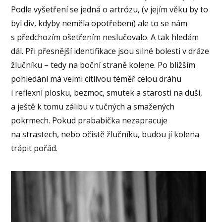
Podle vyšetření se jedná o artrózu, (v jejím věku by to
byl div, kdyby neměla opotřebení) ale to se nám
s předchozím ošetřením neslučovalo. A tak hledám
dál. Při přesnější identifikace jsou silné bolesti v dráze
žlučníku – tedy na boční straně kolene. Po bližším
pohledání má velmi citlivou téměř celou dráhu
i reflexní plosku, bezmoc, smutek a starosti na duši,
a ještě k tomu zálibu v tučných a smažených
pokrmech. Pokud prababička nezapracuje
na strastech, nebo očistě žlučníku, budou jí kolena
trápit pořád.