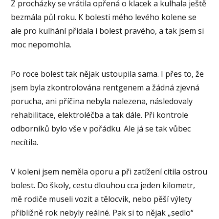
Z procházky se vrátila opřená o klacek a kulhala ještě
bezmála půl roku. K bolesti mého levého kolene se
ale pro kulhání přidala i bolest pravého, a tak jsem si
moc nepomohla.
Po roce bolest tak nějak ustoupila sama. I přes to, že
jsem byla zkontrolována rentgenem a žádná zjevná
porucha, ani příčina nebyla nalezena, následovaly
rehabilitace, elektroléčba a tak dále. Při kontrole
odborníků bylo vše v pořádku. Ale já se tak vůbec
necítila.
V koleni jsem neměla oporu a při zatížení cítila ostrou
bolest. Do školy, cestu dlouhou cca jeden kilometr,
mě rodiče museli vozit a tělocvik, nebo pěší výlety
přibližně rok nebyly reálné. Pak si to nějak „sedlo“