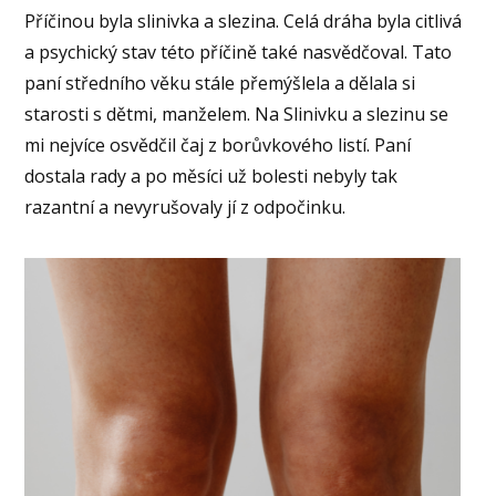
Příčinou byla slinivka a slezina. Celá dráha byla citlivá
a psychický stav této příčině také nasvědčoval. Tato
paní středního věku stále přemýšlela a dělala si
starosti s dětmi, manželem. Na Slinivku a slezinu se
mi nejvíce osvědčil čaj z borůvkového listí. Paní
dostala rady a po měsíci už bolesti nebyly tak
razantní a nevyrušovaly jí z odpočinku.