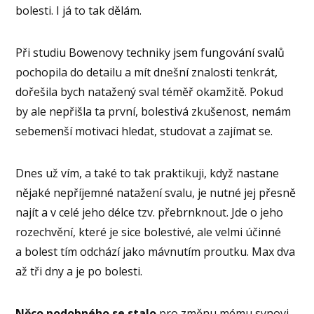
bolesti. I já to tak dělám.
Při studiu Bowenovy techniky jsem fungování svalů
pochopila do detailu a mít dnešní znalosti tenkrát,
dořešila bych natažený sval téměř okamžitě. Pokud
by ale nepřišla ta první, bolestivá zkušenost, nemám
sebemenší motivaci hledat, studovat a zajímat se.
Dnes už vím, a také to tak praktikuji, když nastane
nějaké nepříjemné natažení svalu, je nutné jej přesně
najít a v celé jeho délce tzv. přebrnknout. Jde o jeho
rozechvění, které je sice bolestivé, ale velmi účinné
a bolest tím odchází jako mávnutím proutku. Max dva
až tři dny a je po bolesti.
Něco podobného se stalo
pro změnu mému synovi.