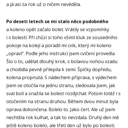
a já asi za rok už o ničem nevěděla.
Po deseti letech se mi stalo něco podobného
a koleno opět začalo bolet. Vrátily se vzpomínky
i s bolestí. Při chůzi si toho všiml kluk ze sousedního
pokoje na kolejí a poradil mi cvik, který mi koleno
„opraví“. Podle jeho instrukcí jsem cvičení provedla.
Šlo o to, udělat dlouhý krok, s bolavou nohou vzadu
a chodidla pevně přilepila k zemi. Špičky dopředu,
kolena propnutá. S nádechem příprava, s výdechem
jsem se otočila na jednu stranu, sledovala jsem, jak
sval bolí a snažila se bolest rozdýchat. Potom totéž i s
otočením na stranu druhou. Během dvou minut byla
oprava dokončena. Bolelo to. Jako čert. Ale už jsem
nechtěla rok kulhat, a tak to nevzdala. Druhý den mě
ještě koleno bolelo, ale třetí den už bylo po bolesti.