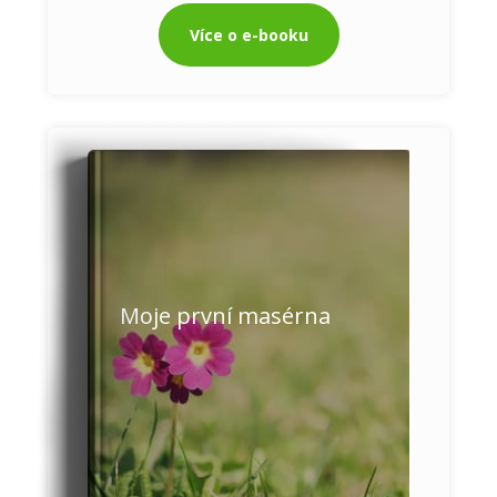
Více o e-booku
Moje první masérna