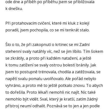
ode dne a příběh po příběhu jsem se přibližovala
k dnešku.
Při protahovacím cvičení, které mi kluk z kolejí
poradil, jsem pochopila, co se mi tenkrát stalo.
Šlo o to, že při zakopnutí o krtinec se mi Zadní
stehenní svaly natáhly víc, než se jim líbilo. Tím šokem
se zkrátily, a proto při každém natažení, a ještě
k tomu zatížení se svaly ostrou bolestí bránily. Jak
jsem to postupně trénovala, chodila a zatěžovala, se
napětí svalu pomalu uvolňovalo. Ale pořád nebylo
vyhráno, a proto mě to ještě potkalo znovu. To abych
to dořešila. Proto lékaři nemohli nic najít. Nic také
nemohlo být vidět. Sval, který je kratší, zatím žádný
přístroj neumí odhalit. Poznává se to jen a jen podle