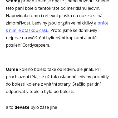
Sedmý
příběh kolen je opět z jiného důvodu. Koleno
této paní bolelo tentokráte od meridiánu ledvin.
Napovídala tomu i reflexní ploška na noze a silná
zimomřivost. Ledviny jsou orgán velmi citlivý a
práce
s ním je otázkou času
. Proto jsme se domluvily
nejprve na vyčištění bylinnými kapkami a poté
posílení Cordycepsem.
Osmé
koleno bolelo také od ledvin, ale jinak. Při
prochlazení těla, se už tak oslabené ledviny promítly
do bolesti kolene z vnitřní strany. Stačilo pár dní
odpočívat v teple a bylo po bolesti.
a to
deváté
bylo zase jiné