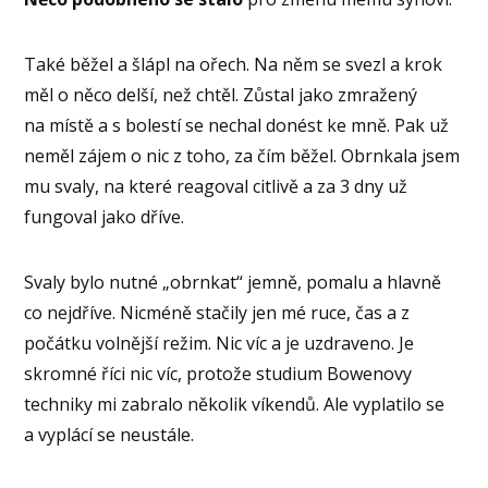
Také běžel a šlápl na ořech. Na něm se svezl a krok
měl o něco delší, než chtěl. Zůstal jako zmražený
na místě a s bolestí se nechal donést ke mně. Pak už
neměl zájem o nic z toho, za čím běžel. Obrnkala jsem
mu svaly, na které reagoval citlivě a za 3 dny už
fungoval jako dříve.
Svaly bylo nutné „obrnkat“ jemně, pomalu a hlavně
co nejdříve. Nicméně stačily jen mé ruce, čas a z
počátku volnější režim. Nic víc a je uzdraveno. Je
skromné říci nic víc, protože studium Bowenovy
techniky mi zabralo několik víkendů. Ale vyplatilo se
a vyplácí se neustále.