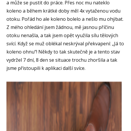
a může se pustit do práce. Přes noc mu nateklo
koleno a během krátké doby měl 4x vytaženou vodu
otoku. Pořád ho ale koleno bolelo a nešlo mu ohýbat.
Z mého ohledání jsem žádnou, mě jasnou příčinu
otoku nenašla, a tak jsem opět využila sílu tělových
svící. Když se muž oblékal neskrýval překvapení: „Já to
koleno ohnu“! Někdy to tak skutečně je a tento stav
vydržel 7 dní, 8 den se situace trochu zhoršila a tak
jsme přistoupili k aplikaci další svíce.