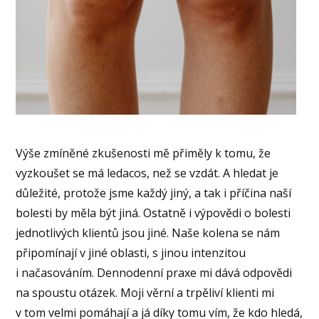
Výše zmíněné zkušenosti mě přiměly k tomu, že
vyzkoušet se má ledacos, než se vzdát. A hledat je
důležité, protože jsme každý jiný, a tak i příčina naší
bolesti by měla být jiná. Ostatně i výpovědi o bolesti
jednotlivých klientů jsou jiné. Naše kolena se nám
připomínají v jiné oblasti, s jinou intenzitou
i načasováním. Dennodenní praxe mi dává odpovědi
na spoustu otázek. Moji věrní a trpěliví klienti mi
v tom velmi pomáhají a já díky tomu vím, že kdo hledá,