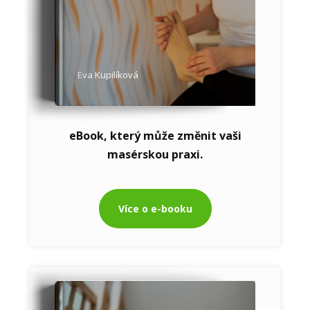
Eva Kupilíková
eBook, který může změnit vaši
masérskou praxi.
Více o e-booku