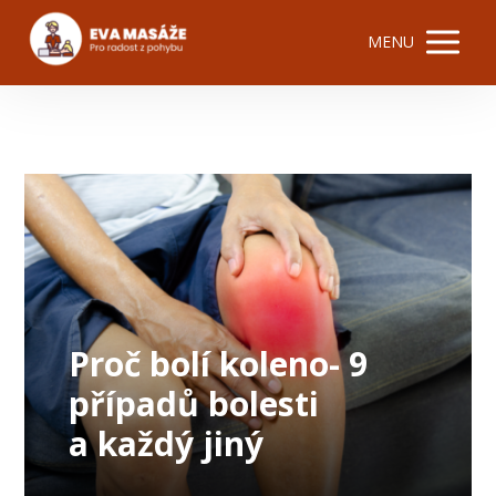
MENU
Proč bolí koleno- 9
případů bolesti
a každý jiný