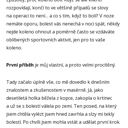
rozpovídají, končí to ve většině případů se slovy
na operaci to není… a co s tím, když to bolí? V noze
nemáte oporu, bolest vás nenechá v noci spát, někdy
nejde koleno ohnout a poměrně často se vzdáváte
oblíbených sportovních aktivit, jen pro to vaše
koleno.
První příběh
je můj vlastní, a proto velmi procítěný.
Tady začalo úplně vše, co mě dovedlo k dnešním
znalostem a zkušenostem v masérně. Já, jako
desetiletá holka běžela z kopce, zakopla o krtinec
a už se s bolestí válela po zemi. Ten posed, na který
jsem chtěla vylézt jsem hned zavrhla a slzy mi tekly
bolestí. Po chvíli jsem mohla vstát a udělat první krok.