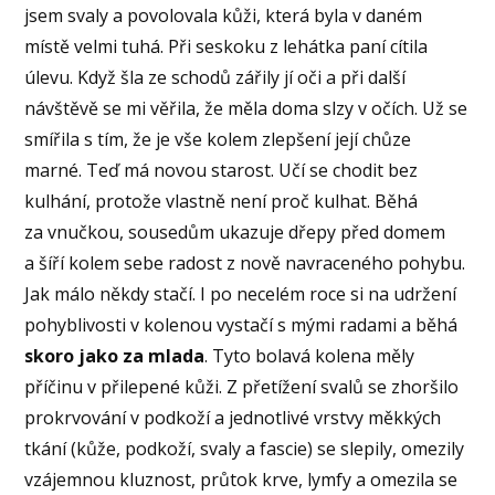
jsem svaly a povolovala kůži, která byla v daném
místě velmi tuhá. Při seskoku z lehátka paní cítila
úlevu. Když šla ze schodů zářily jí oči a při další
návštěvě se mi věřila, že měla doma slzy v očích. Už se
smířila s tím, že je vše kolem zlepšení její chůze
marné. Teď má novou starost. Učí se chodit bez
kulhání, protože vlastně není proč kulhat. Běhá
za vnučkou, sousedům ukazuje dřepy před domem
a šíří kolem sebe radost z nově navraceného pohybu.
Jak málo někdy stačí. I po necelém roce si na udržení
pohyblivosti v kolenou vystačí s mými radami a běhá
skoro jako za mlada
. Tyto bolavá kolena měly
příčinu v přilepené kůži. Z přetížení svalů se zhoršilo
prokrvování v podkoží a jednotlivé vrstvy měkkých
tkání (kůže, podkoží, svaly a fascie) se slepily, omezily
vzájemnou kluznost, průtok krve, lymfy a omezila se