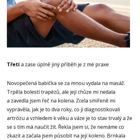
Třetí
a zase úplně jiný příběh je z mé praxe
Novopečená babička se za mnou vydala na masáž.
Trpěla bolestí trapézů, ale její chůze mi nedala
a zavedla jsem řeč na kolena. Zcela smířeně mi
vyprávěla, jak je to dva roky, co jí diagnostikovali
artrózu a vzhledem k věku a váze je to stav trvalý a že
se s tím má naučit žít. Řekla jsem si, že nemáme co
zkazit a začala jsem působit na její koleno. Brnkala