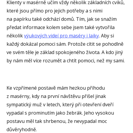
Klienty v masérně učím vždy několik základních cviků,
které jsou přímo pro jejich potřeby a s nimi
na papírku také odchází domů. Tím, jak se snažím
předat informace kolem sebe jsem také vytvořila
několik
výukových videí pro maséry i laiky
. Aby si
každý dokázal pomoci sám. Protože cítit se pohodlně
ve svém těle je základ spokojeného života. A kdo jiný
by nám měl více rozumět a chtít pomoci, než my sami.
Ke vzpřímené postavě mám hezkou příhodu
z masérny, kdy na první návštěvu přišel jinak
sympatický muž v letech, který při otevření dveří
vypadal s prominutím jako žebrák. Jeho vysokou
postavu měl tak shrbenou, že nevypadal moc
důvěryhodně.