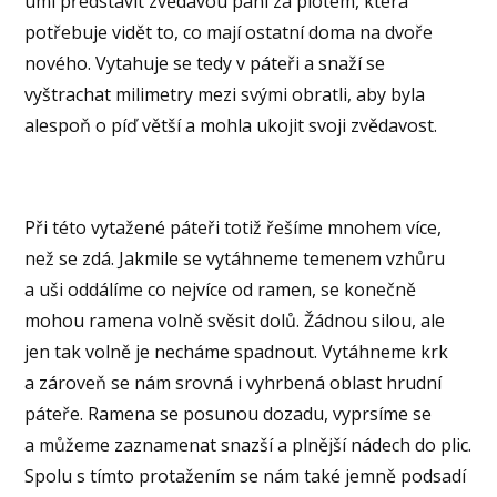
umí představit zvědavou paní za plotem, která
potřebuje vidět to, co mají ostatní doma na dvoře
nového. Vytahuje se tedy v páteři a snaží se
vyštrachat milimetry mezi svými obratli, aby byla
alespoň o píď větší a mohla ukojit svoji zvědavost.
Při této vytažené páteři totiž řešíme mnohem více,
než se zdá. Jakmile se vytáhneme temenem vzhůru
a uši oddálíme co nejvíce od ramen, se konečně
mohou ramena volně svěsit dolů. Žádnou silou, ale
jen tak volně je necháme spadnout. Vytáhneme krk
a zároveň se nám srovná i vyhrbená oblast hrudní
páteře. Ramena se posunou dozadu, vyprsíme se
a můžeme zaznamenat snazší a plnější nádech do plic.
Spolu s tímto protažením se nám také jemně podsadí