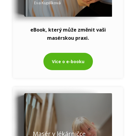
Eva Kupilíková
eBook, který může změnit vaši
masérskou praxi.
Více o e-booku
Masér v lékárničce