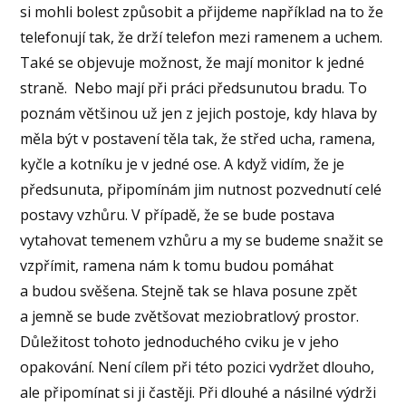
si mohli bolest způsobit a přijdeme například na to že
telefonují tak, že drží telefon mezi ramenem a uchem.
Také se objevuje možnost, že mají monitor k jedné
straně. Nebo mají při práci předsunutou bradu. To
poznám většinou už jen z jejich postoje, kdy hlava by
měla být v postavení těla tak, že střed ucha, ramena,
kyčle a kotníku je v jedné ose. A když vidím, že je
předsunuta, připomínám jim nutnost pozvednutí celé
postavy vzhůru. V případě, že se bude postava
vytahovat temenem vzhůru a my se budeme snažit se
vzpřímit, ramena nám k tomu budou pomáhat
a budou svěšena. Stejně tak se hlava posune zpět
a jemně se bude zvětšovat meziobratlový prostor.
Důležitost tohoto jednoduchého cviku je v jeho
opakování. Není cílem při této pozici vydržet dlouho,
ale připomínat si ji častěji. Při dlouhé a násilné výdrži