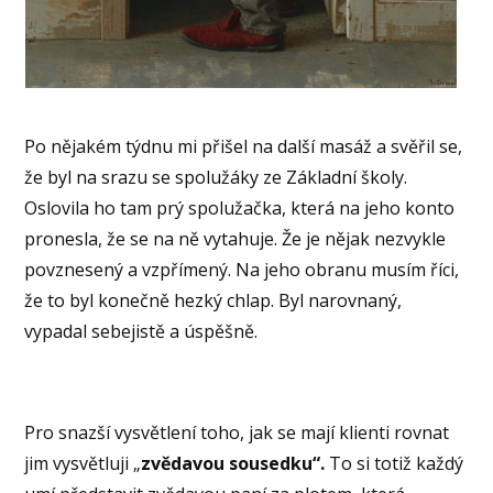
Po nějakém týdnu mi přišel na další masáž a svěřil se,
že byl na srazu se spolužáky ze Základní školy.
Oslovila ho tam prý spolužačka, která na jeho konto
pronesla, že se na ně vytahuje. Že je nějak nezvykle
povznesený a vzpřímený. Na jeho obranu musím říci,
že to byl konečně hezký chlap. Byl narovnaný,
vypadal sebejistě a úspěšně.
Pro snazší vysvětlení toho, jak se mají klienti rovnat
jim vysvětluji „
zvědavou sousedku“.
To si totiž každý