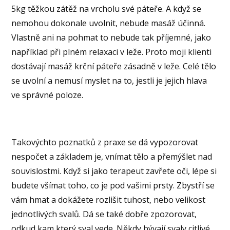
5kg těžkou zátěž na vrcholu své páteře. A když se
nemohou dokonale uvolnit, nebude masáž účinná.
Vlastně ani na pohmat to nebude tak příjemné, jako
například při plném relaxaci v leže. Proto moji klienti
dostávají masáž krční páteře zásadně v leže. Celé tělo
se uvolní a nemusí myslet na to, jestli je jejich hlava
ve správné poloze.
Takovýchto poznatků z praxe se dá vypozorovat
nespočet a základem je, vnímat tělo a přemýšlet nad
souvislostmi. Když si jako terapeut zavřete oči, lépe si
budete všímat toho, co je pod vašimi prsty. Zbystří se
vám hmat a dokážete rozlišit tuhost, nebo velikost
jednotlivých svalů. Dá se také dobře zpozorovat,
odkud kam který sval vede. Někdy bývají svaly citlivé