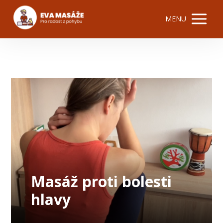
MENU
Masáž proti bolesti
hlavy