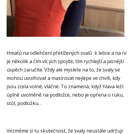
Hmatů na odlehčení přetížených svalů k lebce a na ní
je několik a čím víc jich spojíte, tím rychlejší a jasnější
úspěch zaručíte. Vždy ale myslete na to, že svaly se
mohou uvolňovat a masírovat nejlépe ve chvíli, kdy
jsou zcela volné, vláčné. To znamená, když hlava leží
úplně uvolněně na podložce, nebo je opřena o ruku,
stůl, podložku…
Vezměme si tu skutečnost, že svaly neustále udržují