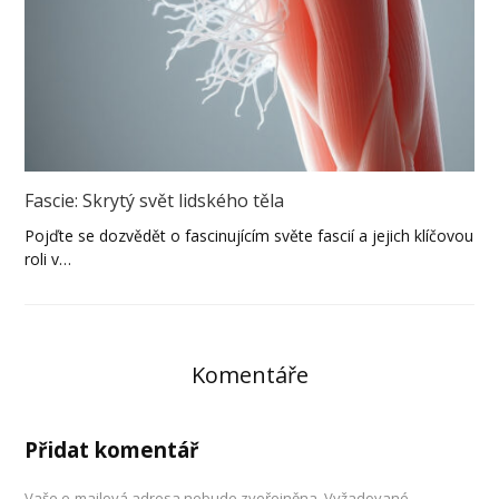
Fascie: Skrytý svět lidského těla
Pojďte se dozvědět o fascinujícím světe fascií a jejich klíčovou
roli v…
Komentáře
Přidat komentář
Vaše e-mailová adresa nebude zveřejněna.
Vyžadované