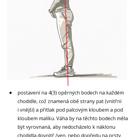
postavení na 4(3) opěrných bodech na každém
chodidle, což znamená obě strany pat (vnitřní
i vnější) a přítlak pod palcovým kloubem a pod
kloubem malíku. Váha by na těchto bodech měla
být vyrovnaná, aby nedocházelo k náklonu
chodidla dovnitř /ven, nebo dopředu na prsty.