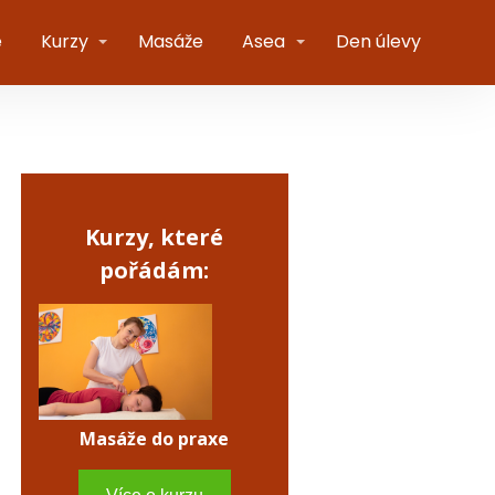
e
Kurzy
Masáže
Asea
Den úlevy
Kurzy, které
pořádám:
Masáže do praxe