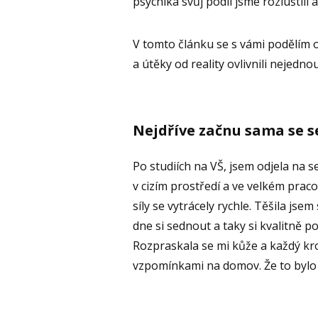
psychika svůj podíl jsme rozluštili 
V tomto článku se s vámi podělím 
a útěky od reality ovlivnili nejednou
Nejdříve začnu sama se s
Po studiích na VŠ, jsem odjela na 
v cizím prostředí a ve velkém prac
síly se vytrácely rychle. Těšila j
dne si sednout a taky si kvalitně 
Rozpraskala se mi kůže a každý kro
vzpomínkami na domov. Že to bylo f