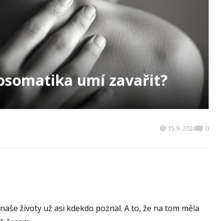
osomatika umí zavařit?
15.9. 2024
0
í naše životy už asi kdekdo poznal. A to, že na tom měla