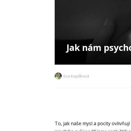
Jak nám psych
Eva Kupilíková
To, jak naše mysl a pocity ovlivňuj