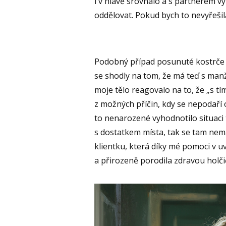
i v hlavě srovnalo a s partnerem v
oddělovat. Pokud bych to nevyřešila
Podobný případ posunuté kostrče j
se shodly na tom, že má teď s manž
moje tělo reagovalo na to, že „s tí
z možných příčin, kdy se nepodaří o
to nenarozené vyhodnotilo situaci
s dostatkem místa, tak se tam nem
klientku, která díky mé pomoci v u
a přirozeně porodila zdravou holčič