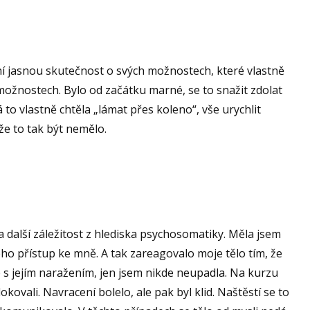
ní jasnou skutečnost o svých možnostech, které vlastně
možnostech. Bylo od začátku marné, se to snažit zdolat
 to vlastně chtěla „lámat přes koleno“, vše urychlit
nže to tak být nemělo.
a další záležitost z hlediska psychosomatiky. Měla jsem
ho přístup ke mně. A tak zareagovalo moje tělo tím, že
é s jejím naražením, jen jsem nikde neupadla. Na kurzu
ovali. Navracení bolelo, ale pak byl klid. Naštěstí se to