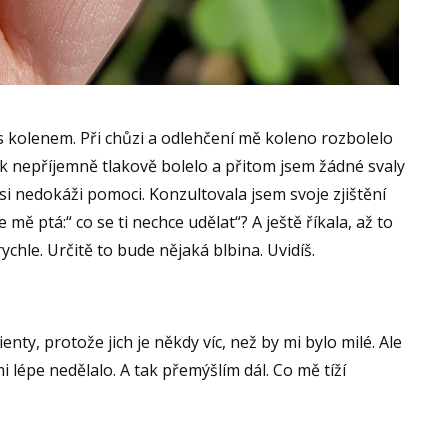
s kolenem. Při chůzi a odlehčení mě koleno rozbolelo
ak nepříjemně tlakově bolelo a přitom jsem žádné svaly
Á si nedokáži pomoci. Konzultovala jsem svoje zjištění
mě ptá:“ co se ti nechce udělat“? A ještě říkala, až to
ychle. Určitě to bude nějaká blbina. Uvidíš.
ty, protože jich je někdy víc, než by mi bylo milé. Ale
i lépe nedělalo. A tak přemýšlím dál. Co mě tíží