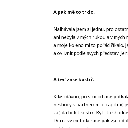
A pak mě to trklo.
Nalhávala jsem si jednu, pro ostat
ani nebyla v mých rukou a v mých 
a moje koleno mi to pořád říkalo. Já
a ovlivnit podle svých představ. Je
A teď zase kostrč..
Kdysi dávno, po studiích mě potkal
neshody s partnerem a trápil mě je
začala bolet kostrč. Bylo to shodn
Dornovy metody jsme pak vše odblok