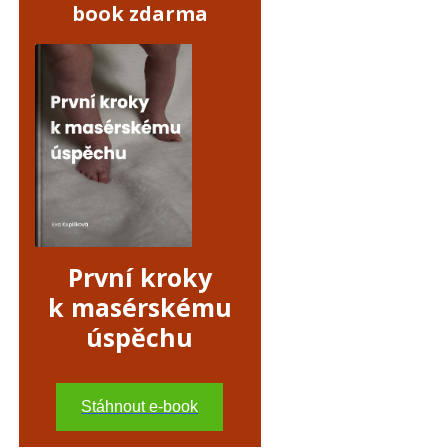
book zdarma
První kroky
k masérskému
úspěchu
Stáhnout e-book