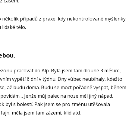
až časem.
o několik případů z praxe, kdy nekontrolované myšlenky
 lidské tělo.
ebou.
sezónu pracovat do Alp. Byla jsem tam dlouhé 3 měsíce,
ovním vypětí 6 dní v týdnu. Dny vůbec neubíhaly, kdežto
sem se, až budu doma. Budu se moct pořádně vyspat, během
popovídám… Jenže můj palec na noze měl jiný nápad.
k byl s bolestí. Pak jsem se pro změnu utěšovala
ajn, měla jsem tam zázemí, klid atd.