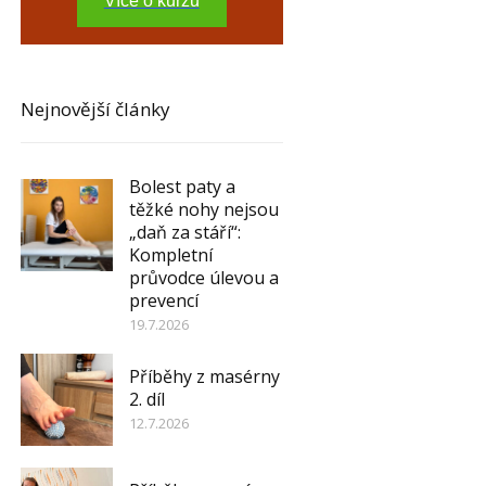
Více o kurzu
Nejnovější články
Bolest paty a
těžké nohy nejsou
„daň za stáří“:
Kompletní
průvodce úlevou a
prevencí
19.7.2026
Příběhy z masérny
2. díl
12.7.2026