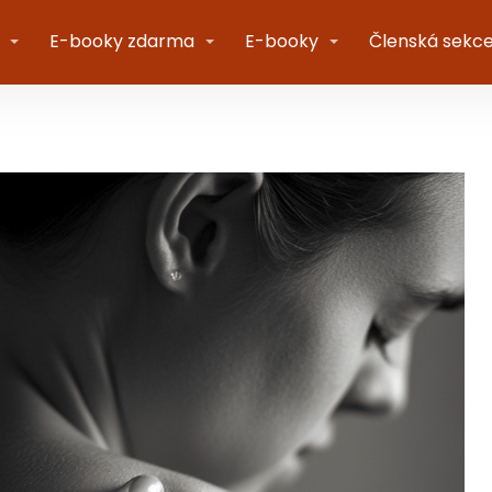
E-booky zdarma
E-booky
Členská sekc