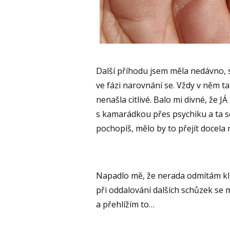
Další příhodu jsem měla nedávno, 
ve fázi narovnání se. Vždy v něm t
nenašla citlivé. Balo mi divné, že J
s kamarádkou přes psychiku a ta se 
pochopíš, mělo by to přejít docela r
Napadlo mě, že nerada odmítám klien
při oddalování dalších schůzek se m
a přehlížím to…