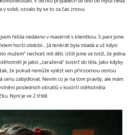
ykomunikovalo. V těchto případech se tělo od mysli nedá
 v sobě, ozvalo by se to za čas znovu.
sem řešila nedávno v masérně s klientkou. S paní jsme
elem horší období… Já tenkrát byla mladá a už kdysi
mto mužem“ nechceš mít děti. Učili jsme se totiž, že jedna
těhotnět je jaksi „zaražená“ kostrč do těla. Jako kdyby
 tak, že pokud nemůže vylézt ven přirozenou cestou
á cenu zabydlovat. Nevím co je na tom pravdy, ale mám
volnění posledních obratlů v kostrči otěhotněla
ku. Nyní je ve 2 třídě.