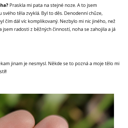
oha?
Praskla mi pata na stejné noze. A to jsem
 svého těla zvyklá. Byl to děs. Denodenní chůze,
yl čím dál víc komplikovaný. Nezbylo mi nic jiného, než
ala jsem radosti z běžných činností, noha se zahojila a já
někam jinam je nesmysl. Někde se to pozná a moje tělo mi
tí!!