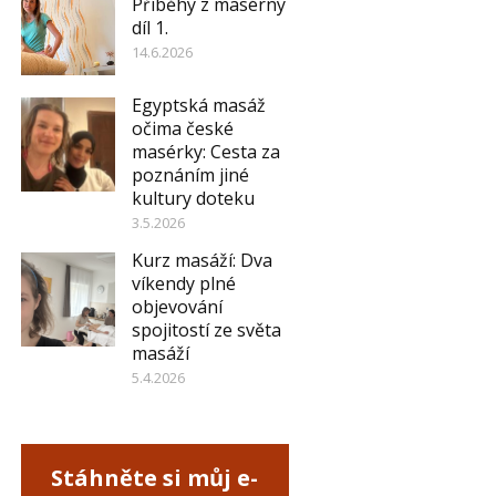
Příběhy z masérny
díl 1.
14.6.2026
Egyptská masáž
očima české
masérky: Cesta za
poznáním jiné
kultury doteku
3.5.2026
Kurz masáží: Dva
víkendy plné
objevování
spojitostí ze světa
masáží
5.4.2026
Stáhněte si můj e-