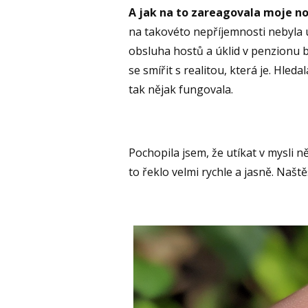
A jak na to zareagovala moje n
na takovéto nepříjemnosti nebyla u
obsluha hostů a úklid v penzionu b
se smířit s realitou, která je. Hled
tak nějak fungovala.
Pochopila jsem, že utíkat v mysli 
to řeklo velmi rychle a jasně. Naštěs