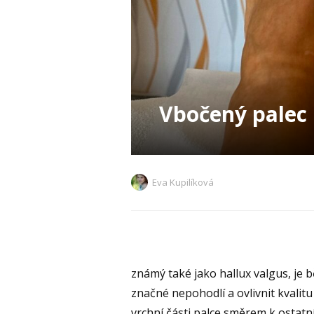
Vbočený palec
Eva Kupilíková
známý také jako hallux valgus, je
značné nepohodlí a ovlivnit kvalitu
vrchní části palce směrem k ostat