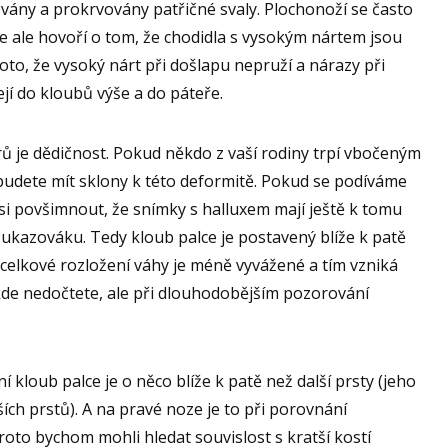
vány a prokrvovány patřičné svaly. Plochonoží se často
e ale hovoří o tom, že chodidla s vysokým nártem jsou
to, že vysoký nárt při došlapu nepruží a nárazy při
í do kloubů výše a do páteře.
rů je dědičnost. Pokud někdo z vaší rodiny trpí vbočeným
 budete mít sklony k této deformitě. Pokud se podíváme
i povšimnout, že snímky s halluxem mají ještě k tomu
u ukazováku. Tedy kloub palce je postavený blíže k patě
A celkové rozložení váhy je méně vyvážené a tím vzniká
kde nedočtete, ale při dlouhodobějším pozorování
í kloub palce je o něco blíže k patě než další prsty (jeho
lších prstů). A na pravé noze je to při porovnání
roto bychom mohli hledat souvislost s kratší kostí