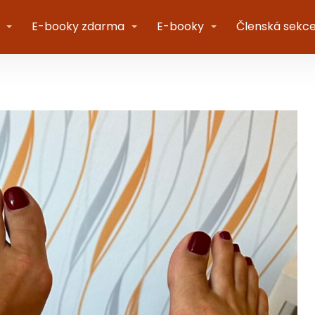
E-booky zdarma
E-booky
Členská sekc