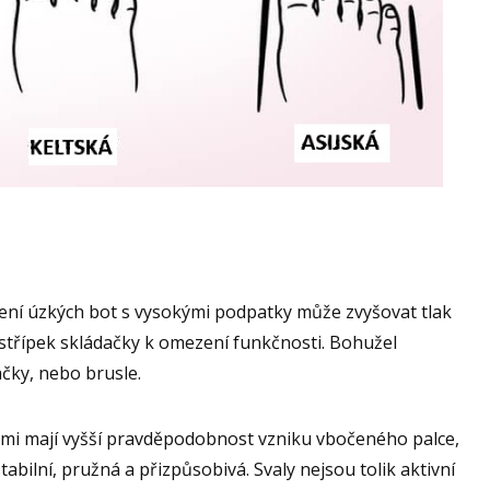
í úzkých bot s vysokými podpatky může zvyšovat tlak
í střípek skládačky k omezení funkčnosti. Bohužel
čky, nebo brusle.
mi mají vyšší pravděpodobnost vzniku vbočeného palce,
tabilní, pružná a přizpůsobivá. Svaly nejsou tolik aktivní