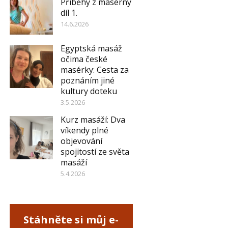
Příběhy z masérny
díl 1.
14.6.2026
Egyptská masáž
očima české
masérky: Cesta za
poznáním jiné
kultury doteku
3.5.2026
Kurz masáží: Dva
víkendy plné
objevování
spojitostí ze světa
masáží
5.4.2026
Stáhněte si můj e-