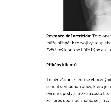
Revmatoidní artritida:
Toto onem
může přispět k rozvoji vystoupléh
Zvětšený kloub se hůře hýbe a je t
Příběhy klientů
Téměř všichni klienti se vbočenými 
sehnat si vhodnou obuv, která je ne
cvičení s prsty je těžké a často bez
že i přes úpornou snahu, se jim cvi