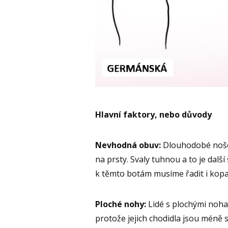
Hlavní faktory, nebo důvody
Nevhodná obuv:
Dlouhodobé nošen
na prsty. Svaly tuhnou a to je dalš
k těmto botám musíme řadit i kopa
Ploché nohy:
Lidé s plochými noha
protože jejich chodidla jsou méně s