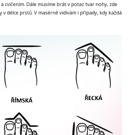
 cvičením. Dále musíme brát v potaz tvar nohy, zde
y v délce prstů. V masérně vidívám i případy, kdy každá