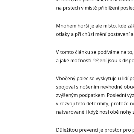
na prstech v místě přiblížení posle
Mnohem horší je ale místo, kde zák
otlaky a při chůzi mění postavení 
V tomto článku se podíváme na to,
a jaké možnosti řešení jsou k dispoz
Vbočený palec se vyskytuje u lidí p
spojoval s nošením nevhodné obuvi
zvýšeným podpatkem. Poslední výz
v rozvoji této deformity, protože n
natvarované i když nosí obě nohy s
Důležitou prevencí je prostor pro p