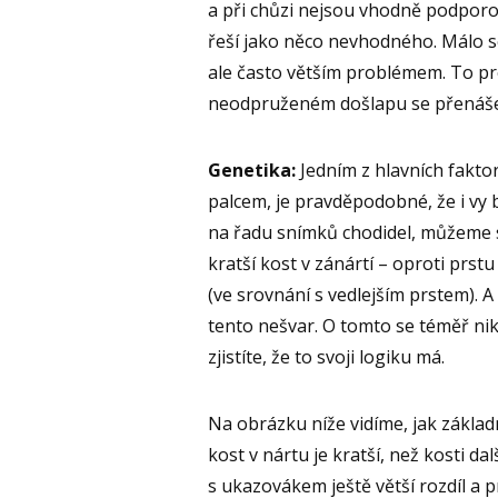
a při chůzi nejsou vhodně podporo
řeší jako něco nevhodného. Málo s
ale často větším problémem. To pro
neodpruženém došlapu se přenášej
Genetika:
Jedním z hlavních fakto
palcem, je pravděpodobné, že i vy
na řadu snímků chodidel, můžeme s
kratší kost v zánártí – oproti prst
(ve srovnání s vedlejším prstem). 
tento nešvar. O tomto se téměř ni
zjistíte, že to svoji logiku má.
Na obrázku níže vidíme, jak základn
kost v nártu je kratší, než kosti da
s ukazovákem ještě větší rozdíl a p