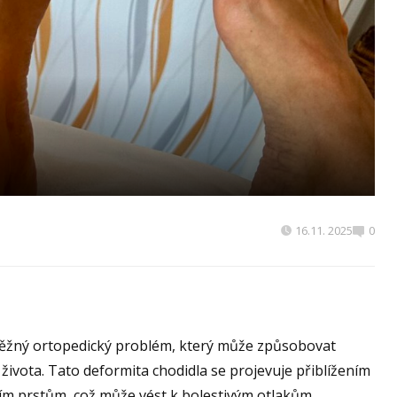
16.11. 2025
0
 běžný ortopedický problém, který může způsobovat
 života. Tato deformita chodidla se projevuje přiblížením
ním prstům, což může vést k bolestivým otlakům