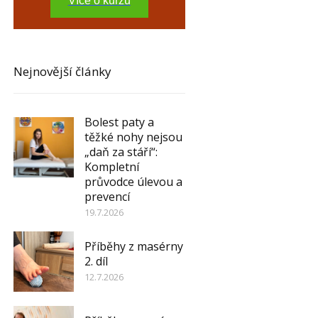
Více o kurzu
Nejnovější články
Bolest paty a
těžké nohy nejsou
„daň za stáří“:
Kompletní
průvodce úlevou a
prevencí
19.7.2026
Příběhy z masérny
2. díl
12.7.2026