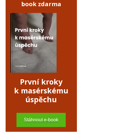
book zdarma
První kroky
k masérskému
úspěchu
Stáhnout e-book