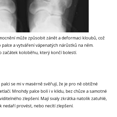
ocnění může způsobit zánět a deformaci kloubů, což
o palce a vytváření vápenatých nárůstků na něm.
o začátek koloběhu, který končí bolestí.
palci se mi v masérně svěřují, že je pro ně obtížné
tlačí. Mnohdy palce bolí i v klidu, bez chůze a samotné
 viditelného zlepšení. Mají svaly zkrátka natolik zatuhlé,
k nedaří provést, nebo necítí zlepšení.