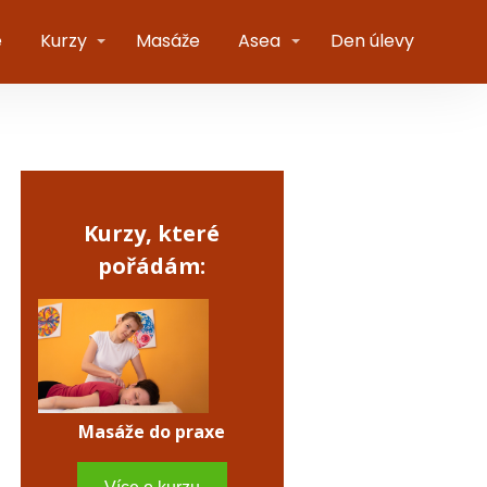
e
Kurzy
Masáže
Asea
Den úlevy
Kurzy, které
pořádám:
Masáže do praxe