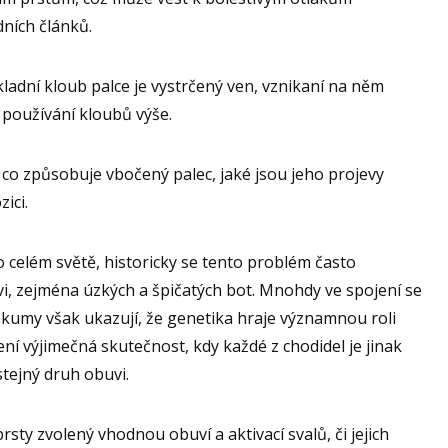
dních článků.
ladní kloub palce je vystrčený ven, vznikaní na něm
a používání kloubů výše.
 co způsobuje vbočený palec, jaké jsou jeho projevy
ici.
o celém světě, historicky se tento problém často
, zejména úzkých a špičatých bot. Mnohdy ve spojení se
kumy však ukazují, že genetika hraje významnou roli
ení výjimečná skutečnost, kdy každé z chodidel je jinak
tejný druh obuvi.
rsty zvolený vhodnou obuví a aktivací svalů, či jejich