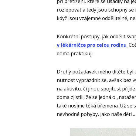
při přetížení, které se usadily na
rozlepovat a tedy jsou schopny se 
když jsou vzájemně oddělitelné, ne
Konkrétní postupy, jak oddělit sval
v lékárničce pro celou rodinu
. Co
doma praktikuji.
Druhý požadavek mého dítěte byl o 
nutnost vyprázdnit se, avšak bez v
na aktivitu, či jinou spojitost přij
doma zjistili, že se jedná o „nataže
také nosíme těká břemena. Už se 
nevhodné pohyby, jako naše děti… 