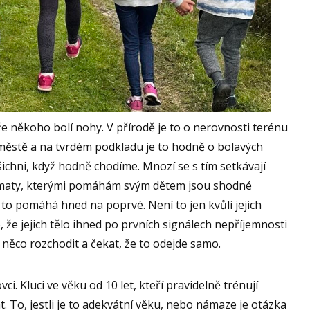
že někoho bolí nohy. V přírodě je to o nerovnosti terénu
městě a na tvrdém podkladu je to hodně o bolavých
šichni, když hodně chodíme. Mnozí se s tím setkávají
hmaty, kterými pomáhám svým dětem jsou shodné
to pomáhá hned na poprvé. Není to jen kvůli jejich
 že jejich tělo ihned po prvních signálech nepříjemnosti
něco rozchodit a čekat, že to odejde samo.
ci. Kluci ve věku od 10 let, kteří pravidelně trénují
t. To, jestli je to adekvátní věku, nebo námaze je otázka