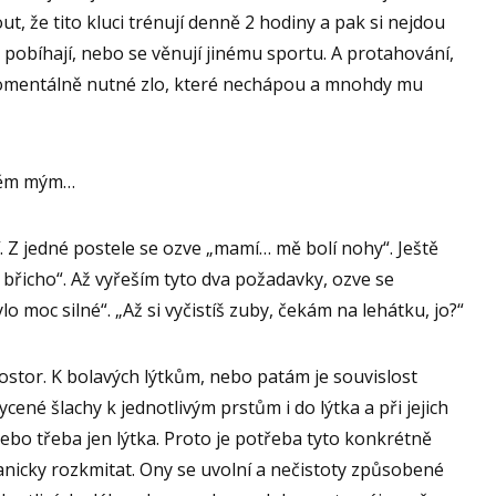
, že tito kluci trénují denně 2 hodiny a pak si nejdou
pobíhají, nebo se věnují jinému sportu. A protahování,
 momentálně nutné zlo, které nechápou a mnohdy mu
 těm mým…
. Z jedné postele se ozve „mamí… mě bolí nohy“. Ještě
břicho“. Až vyřeším tyto dva požadavky, ozve se
o moc silné“. „Až si vyčistíš zuby, čekám na lehátku, jo?“
rostor. K bolavých lýtkům, nebo patám je souvislost
cené šlachy k jednotlivým prstům i do lýtka a při jejich
 nebo třeba jen lýtka. Proto je potřeba tyto konkrétně
hanicky rozkmitat. Ony se uvolní a nečistoty způsobené