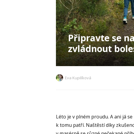
Připravte se na
zvládnout bole
Eva Kupilíková
Léto je v plném proudu. A ani já s
k tomu patří. Naštěstí díky zkušen
v masérně se různé nečekané přího