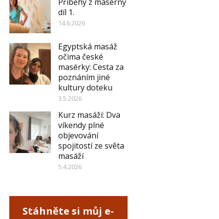
Příběhy z masérny
díl 1.
14.6.2026
Egyptská masáž
očima české
masérky: Cesta za
poznáním jiné
kultury doteku
3.5.2026
Kurz masáží: Dva
víkendy plné
objevování
spojitostí ze světa
masáží
5.4.2026
Stáhněte si můj e-