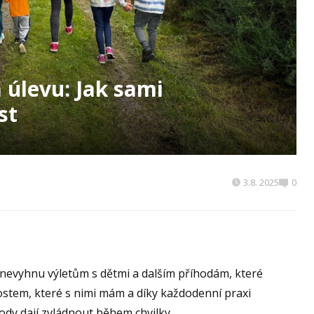
 úlevu: Jak sami
st
3.8. 2025
0
e nevyhnu výletům s dětmi a dalším příhodám, které
ostem, které s nimi mám a díky každodenní praxi
dy dají zvládnout během chvilky.