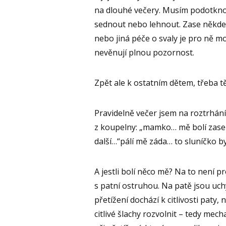
na dlouhé večery. Musím podotknout
sednout nebo lehnout. Zase někde 
nebo jiná péče o svaly je pro ně
nevěnují plnou pozornost.
Zpět ale k ostatním dětem, třeba
Pravidelně večer jsem na roztrhání
z koupelny: „mamko… mě bolí zase 
další…“pálí mě záda… to sluníčko byl
A jestli bolí něco mě? Na to není p
s patní ostruhou. Na patě jsou uchy
přetížení dochází k citlivosti paty,
citlivé šlachy rozvolnit – tedy mec