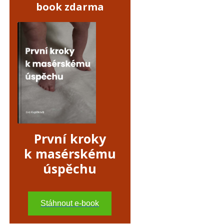
book zdarma
První kroky
k masérskému
úspěchu
Stáhnout e-book