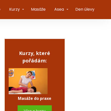
e
Kurzy
Masáže
Asea
Den úlevy
Kurzy, které
pořádám:
Masáže do praxe