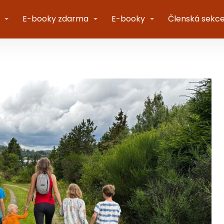
E-booky zdarma
E-booky
Členská sekc