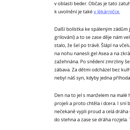
v oblasti beder. Občas je tato zatuhl
k uvolnění je také
v lékárničce.
Další bolístka ke spáleným zádům 
grilování) a to se zase děje nám v
stalo, že šel po trávě. Šlápl na vče
na nohu nanesli gel Asea a na zkrá
zažehnána. Po snědení zmrzliny še
zábava. Za dětmi odcházel bez kulhá
nebyl náš syn, kdyby jedna příhoda 
Den na to jel s manželem na malé 
projeli a proto chtěla i dcera. I sní
nečekaně vypli proud a celá dráha se
do stehna a zase se dráha rozjela