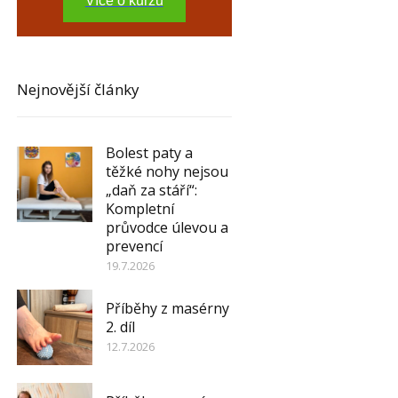
Více o kurzu
Nejnovější články
Bolest paty a
těžké nohy nejsou
„daň za stáří“:
Kompletní
průvodce úlevou a
prevencí
19.7.2026
Příběhy z masérny
2. díl
12.7.2026