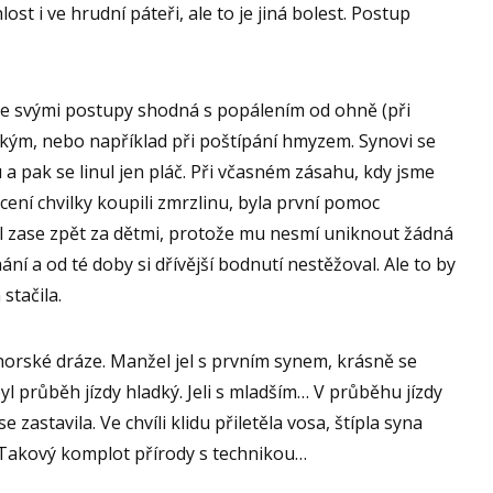
ost i ve hrudní páteři, ale to je jiná bolest. Postup
je svými postupy shodná s popálením od ohně (při
elkým, nebo například při poštípání hmyzem. Synovi se
lu a pak se linul jen pláč. Při včasném zásahu, kdy jsme
cení chvilky koupili zmrzlinu, byla první pomoc
l zase zpět za dětmi, protože mu nesmí uniknout žádná
ní a od té doby si dřívější bodnutí nestěžoval. Ale to by
stačila.
horské dráze. Manžel jel s prvním synem, krásně se
 byl průběh jízdy hladký. Jeli s mladším… V průběhu jízdy
 zastavila. Ve chvíli klidu přiletěla vosa, štípla syna
. Takový komplot přírody s technikou…