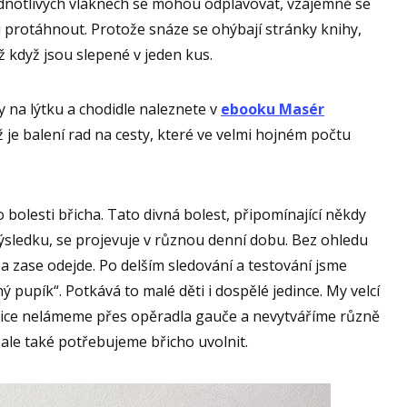
 jednotlivých vláknech se mohou odplavovat, vzájemně se
i protáhnout. Protože snáze se ohýbají stránky knihy,
ž když jsou slepené v jeden kus.
y na lýtku a chodidle naleznete v
ebooku Masér
ž je balení rad na cesty, které ve velmi hojném počtu
bolesti břicha. Tato divná bolest, připomínající někdy
ýsledku, se projevuje v různou denní dobu. Bez ohledu
de a zase odejde. Po delším sledování a testování jsme
ný pupík“. Potkává to malé děti i dospělé jedince. My velcí
sice nelámeme přes opěradla gauče a nevytváříme různě
ale také potřebujeme břicho uvolnit.