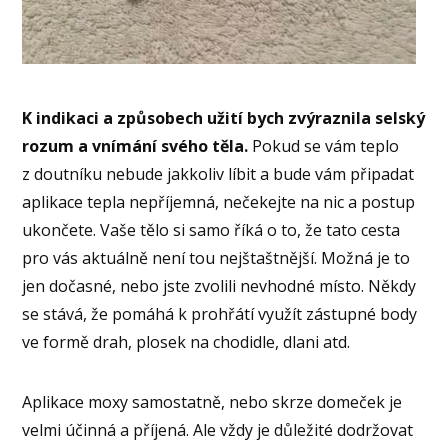
K indikaci a způsobech užití bych zvýraznila selský
rozum a vnímání svého těla.
Pokud se vám teplo
z doutníku nebude jakkoliv líbit a bude vám připadat
aplikace tepla nepříjemná, nečekejte na nic a postup
ukončete. Vaše tělo si samo říká o to, že tato cesta
pro vás aktuálně není tou nejštaštnější. Možná je to
jen dočasné, nebo jste zvolili nevhodné místo. Někdy
se stává, že pomáhá k prohřátí využít zástupné body
ve formě drah, plosek na chodidle, dlani atd.
Aplikace moxy samostatně, nebo skrze domeček je
velmi účinná a příjená. Ale vždy je důležité dodržovat