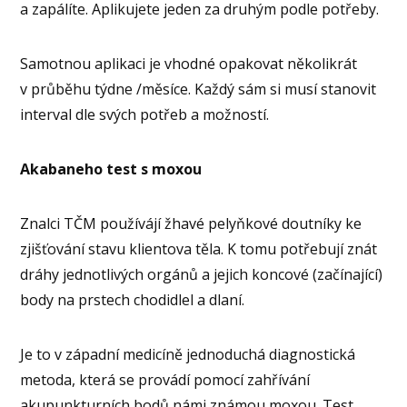
a zapálíte. Aplikujete jeden za druhým podle potřeby.
Samotnou aplikaci je vhodné opakovat několikrát
v průběhu týdne /měsíce. Každý sám si musí stanovit
interval dle svých potřeb a možností.
Akabaneho test s moxou
Znalci TČM používájí žhavé pelyňkové doutníky ke
zjišťování stavu klientova těla. K tomu potřebují znát
dráhy jednotlivých orgánů a jejich koncové (začínající)
body na prstech chodidlel a dlaní.
Je to v západní medicíně jednoduchá diagnostická
metoda, která se provádí pomocí zahřívání
akupunkturních bodů námi známou moxou. Test