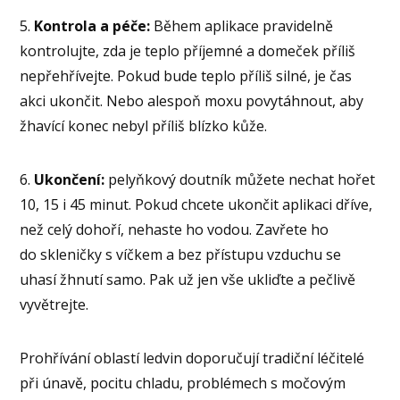
5.
Kontrola a péče:
Během aplikace pravidelně
kontrolujte, zda je teplo příjemné a domeček příliš
nepřehřívejte. Pokud bude teplo příliš silné, je čas
akci ukončit. Nebo alespoň moxu povytáhnout, aby
žhavící konec nebyl příliš blízko kůže.
6.
Ukončení:
pelyňkový doutník můžete nechat hořet
10, 15 i 45 minut. Pokud chcete ukončit aplikaci dříve,
než celý dohoří, nehaste ho vodou. Zavřete ho
do skleničky s víčkem a bez přístupu vzduchu se
uhasí žhnutí samo. Pak už jen vše ukliďte a pečlivě
vyvětrejte.
Prohřívání oblastí ledvin doporučují tradiční léčitelé
při únavě, pocitu chladu, problémech s močovým