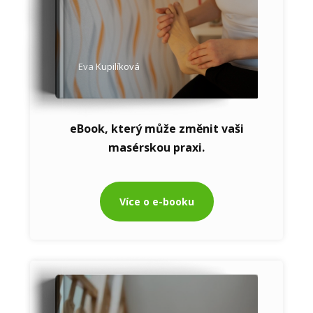
Eva Kupilíková
eBook, který může změnit vaši
masérskou praxi.
Více o e-booku