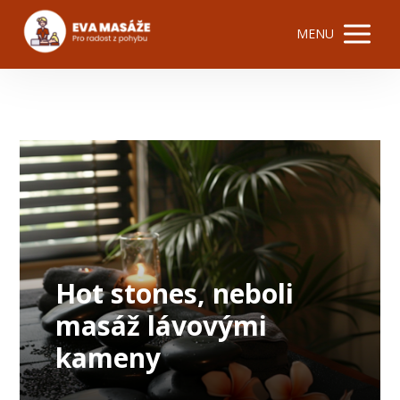
MENU
Hot stones, neboli
masáž lávovými
kameny