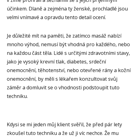
v zimě prohřáli a seznámili se s jejich příjemným
účinkem. Dlaně a zejména ty ženské, prochladlé jsou
velmi vnímavé a opravdu tento detail ocení.
Je důležité mít na paměti, že zatímco masáž nabízí
mnoho výhod, nemusí být vhodná pro každého, nebo
na každou část těla. Lidé s určitými zdravotními stavy,
jako je vysoký krevní tlak, diabetes, srdeční
onemocnění, těhotenství, nebo otevřené rány a kožní
onemocnění, by měli s lékařem konzultovat svůj
záměr a domluvit se o vhodnosti podstoupit tuto
techniku.
Kdysi se mi jeden můj klient svěřil, že před pár lety
zkoušel tuto techniku a že už ji víc nechce. Že mu