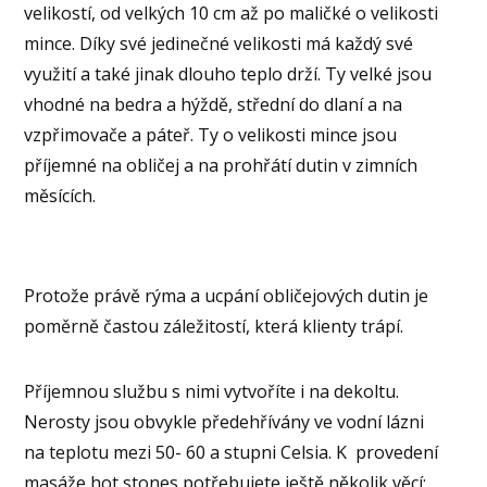
velikostí, od velkých 10 cm až po maličké o velikosti
mince. Díky své jedinečné velikosti má každý své
využití a také jinak dlouho teplo drží. Ty velké jsou
vhodné na bedra a hýždě, střední do dlaní a na
vzpřimovače a páteř. Ty o velikosti mince jsou
příjemné na obličej a na prohřátí dutin v zimních
měsících.
Protože právě rýma a ucpání obličejových dutin je
poměrně častou záležitostí, která klienty trápí.
Příjemnou službu s nimi vytvoříte i na dekoltu.
Nerosty jsou obvykle předehřívány ve vodní lázni
na teplotu mezi 50- 60 a stupni Celsia. K provedení
masáže hot stones potřebujete ještě několik věcí: