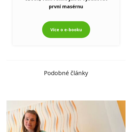
první masérnu
Více o e-booku
Podobné články