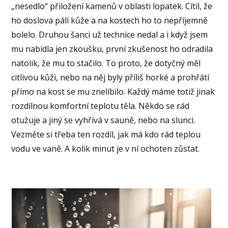
„nesedlo“ přiložení kamenů v oblasti lopatek. Cítil, že
ho doslova pálí kůže a na kostech ho to nepříjemně
bolelo. Druhou šanci už technice nedal a i když jsem
mu nabídla jen zkoušku, první zkušenost ho odradila
natolik, že mu to stačilo. To proto, že dotyčný měl
citlivou kůži, nebo na něj byly příliš horké a prohřátí
přímo na kost se mu znelíbilo. Každý máme totiž jinak
rozdílnou komfortní teplotu těla. Někdo se rád
otužuje a jiný se vyhřívá v sauně, nebo na slunci.
Vezměte si třeba ten rozdíl, jak má kdo rád teplou
vodu ve vaně. A kolik minut je v ní ochoten zůstat.