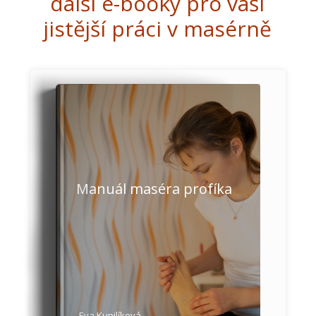
další e-booky pro vaši
jistější práci v masérně
Manuál maséra profíka
Eva Kupilíková