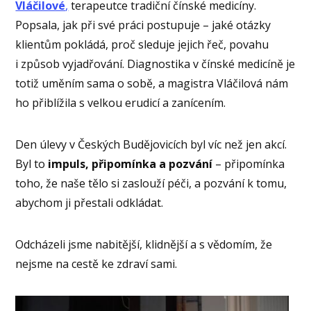
Vláčilové
,
terapeutce tradiční čínské medicíny.
Popsala, jak při své práci postupuje – jaké otázky
klientům pokládá, proč sleduje jejich řeč, povahu
i způsob vyjadřování. Diagnostika v čínské medicíně je
totiž uměním sama o sobě, a magistra Vláčilová nám
ho přiblížila s velkou erudicí a zanícením.
Den úlevy v Českých Budějovicích byl víc než jen akcí.
Byl to
impuls, připomínka a pozvání
– připomínka
toho, že naše tělo si zaslouží péči, a pozvání k tomu,
abychom ji přestali odkládat.
Odcházeli jsme nabitější, klidnější a s vědomím, že
nejsme na cestě ke zdraví sami.