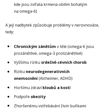
kde jsou zvířata krmena obilím bohatým
na omega-6)
A její nadbytek způsobuje problémy v nerovnováze,
tedy:
Chronickým zánětům
v těle (omega-6 jsou
prozánětlivé, omega-3 protizánětlivé)
Vyššímu riziku
srdečně-cévních chorob
Riziku
neurodegenerativních
onemocnění
(Alzheimer, ADHD)
Horšímu zdraví
kloubů a kostí
Podpoře
obezity
Zhoršenému vstřebávání živin buňkami