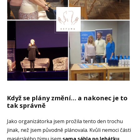
Když se plány změní… a nakonec je to
tak správně
Jako organizátorka jsem prožila tento den trochu
jinak, než jsem původně plánovala. Kvůli nemoci části
masérského týmu jsem
sama sáhla po lehátku