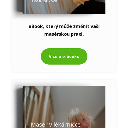
Eva Kupilíková
eBook, který může změnit vaši
masérskou praxi.
Více o e-booku
Masér v lékárničce