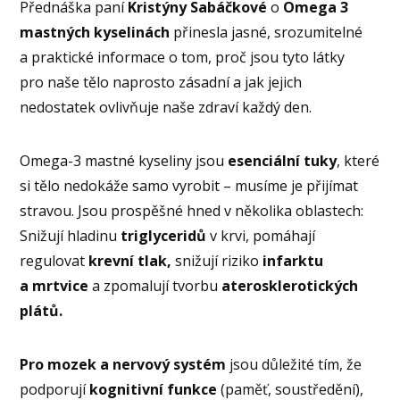
Přednáška paní
Kristýny Sabáčkové
o
Omega 3
mastných kyselinách
přinesla jasné, srozumitelné
a praktické informace o tom, proč jsou tyto látky
pro naše tělo naprosto zásadní a jak jejich
nedostatek ovlivňuje naše zdraví každý den.
Omega-3 mastné kyseliny jsou
esenciální tuky
, které
si tělo nedokáže samo vyrobit – musíme je přijímat
stravou. Jsou prospěšné hned v několika oblastech:
Snižují hladinu
triglyceridů
v krvi, pomáhají
regulovat
krevní tlak,
snižují riziko
infarktu
a mrtvice
a zpomalují tvorbu
aterosklerotických
plátů.
Pro mozek a nervový systém
jsou důležité tím, že
podporují
kognitivní funkce
(paměť, soustředění),