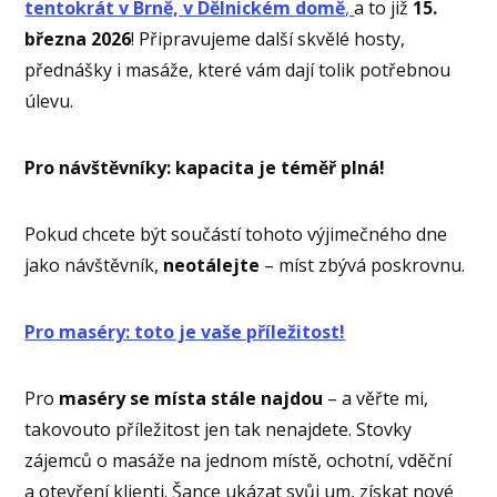
tentokrát v Brně, v Dělnickém domě
,
a to již
15.
března 2026
! Připravujeme další skvělé hosty,
přednášky i masáže, které vám dají tolik potřebnou
úlevu.
Pro návštěvníky: kapacita je téměř plná!
Pokud chcete být součástí tohoto výjimečného dne
jako návštěvník,
neotálejte
– míst zbývá poskrovnu.
Pro maséry: toto je vaše příležitost!
Pro
maséry se místa stále najdou
– a věřte mi,
takovouto příležitost jen tak nenajdete. Stovky
zájemců o masáže na jednom místě, ochotní, vděční
a otevření klienti. Šance ukázat svůj um, získat nové