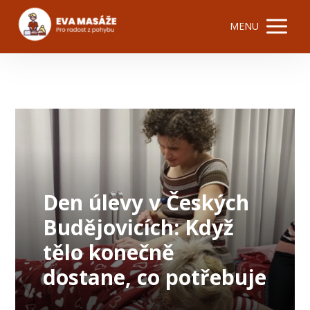
MENU
Den úlevy v Českých
Budějovicích: Když
tělo konečně
dostane, co potřebuje