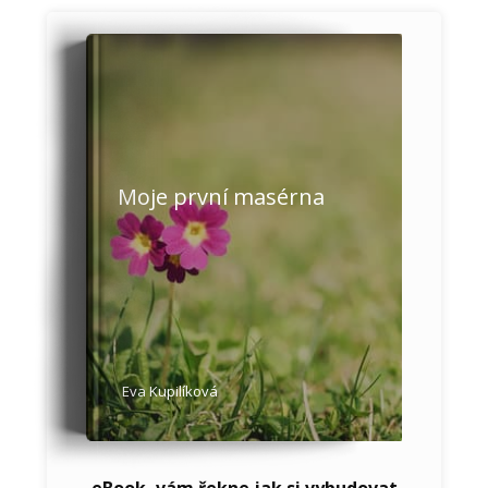
Moje první masérna
Eva Kupilíková
eBook, vám řekne jak si vybudovat