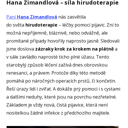
Hana Zimandlová – síla hirudoterapie
Paní
Hana Zimandlová
nás zasvětila
do světa
hirudoterapie
– léčby pomocí pijavic. Zní to
možná nepříjemně, bláznivě, nebo odvážně, ale
promítané případy hovořily naprosto jasně. Sledovali
jsme doslova
zázraky krok za krokem na plátně
a
v sále zavládlo naprosté ticho plné úžasu. Tento
starobylý způsob léčení zažívá dnes obrovskou
renesanci, a právem. Protože díky této metodě
pomáhá po náročných operacích prstů, či končetin.
Řeší úrazy lidí i zvířat. A dokáže prý pomoci i s cystami
a dalšími neduhy, které jsou na povrchu nezřetelné.
Základem je vždy nová, čistá pijavice, která není
nositelkou žádné infekce z předchozího majitele.