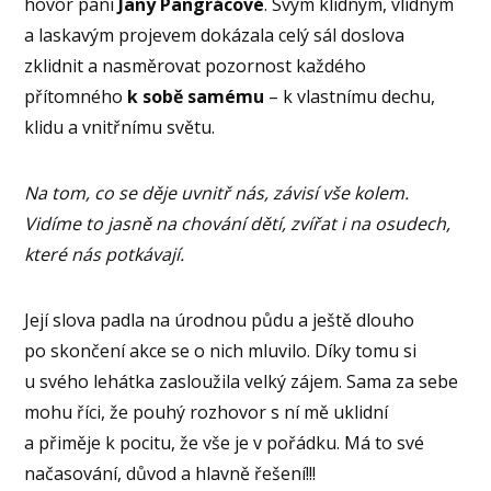
hovor paní
Jany Pangrácové
. Svým klidným, vlídným
a laskavým projevem dokázala celý sál doslova
zklidnit a nasměrovat pozornost každého
přítomného
k sobě samému
– k vlastnímu dechu,
klidu a vnitřnímu světu.
Na tom, co se děje uvnitř nás, závisí vše kolem.
Vidíme to jasně na chování dětí, zvířat i na osudech,
které nás potkávají.
Její slova padla na úrodnou půdu a ještě dlouho
po skončení akce se o nich mluvilo. Díky tomu si
u svého lehátka zasloužila velký zájem. Sama za sebe
mohu říci, že pouhý rozhovor s ní mě uklidní
a přiměje k pocitu, že vše je v pořádku. Má to své
načasování, důvod a hlavně řešení!!!