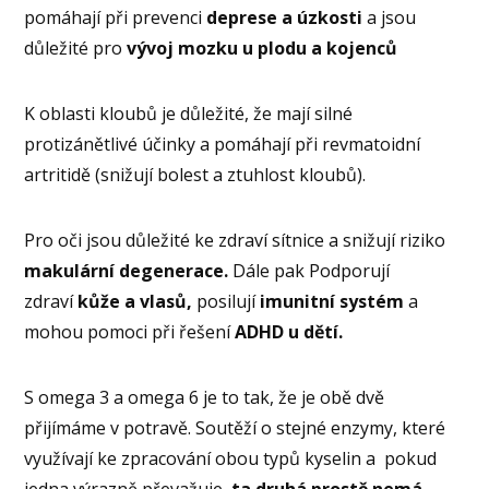
pomáhají při prevenci
deprese a úzkosti
a jsou
důležité pro
vývoj mozku u plodu a kojenců
K oblasti kloubů je důležité, že mají silné
protizánětlivé účinky a pomáhají při revmatoidní
artritidě (snižují bolest a ztuhlost kloubů).
Pro oči jsou důležité ke zdraví sítnice a snižují riziko
makulární degenerace.
Dále pak Podporují
zdraví
kůže a vlasů,
posilují
imunitní systém
a
mohou pomoci při řešení
ADHD u dětí.
S omega 3 a omega 6 je to tak, že je obě dvě
přijímáme v potravě. Soutěží o stejné enzymy, které
využívají ke zpracování obou typů kyselin a pokud
jedna výrazně převažuje,
ta druhá prostě nemá