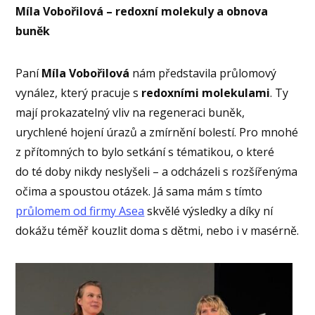
Míla Vobořilová – redoxní molekuly a obnova
buněk
Paní
Míla Vobořilová
nám představila průlomový
vynález, který pracuje s
redoxními molekulami
. Ty
mají prokazatelný vliv na regeneraci buněk,
urychlené hojení úrazů a zmírnění bolestí. Pro mnohé
z přítomných to bylo setkání s tématikou, o které
do té doby nikdy neslyšeli – a odcházeli s rozšířenýma
očima a spoustou otázek. Já sama mám s tímto
průlomem od firmy Asea
skvělé výsledky a díky ní
dokážu téměř kouzlit doma s dětmi, nebo i v masérně.