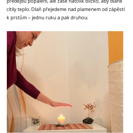
předejdu popálení, ale zase natolik blízko, aby dlaně
cítily teplo. Dlaň přejedeme nad plamenem od zápěstí
k prstům – jednu ruku a pak druhou.