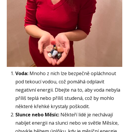
Voda:
Mnoho z nich lze bezpečně opláchnout
pod tekoucí vodou, což pomáhá odplavit
negativní energii. Dbejte na to, aby voda nebyla
příliš teplá nebo příliš studená, což by mohlo
některé křehké krystaly poškodit.
Slunce nebo Měsíc:
Někteří lidé je nechávají
nabíjet energii na slunci nebo ve světle Měsíce,
obvykle během úplňku, kdy je měsíční energie