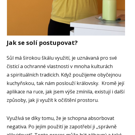
Jak se solí postupovat?
Sůl má širokou škálu využití, je uznávaná pro své
čisticí a ochranné vlastnosti v mnoha kulturách
a spirituálních tradicích. Když použijeme obyčejnou
kuchyňskou, tak nám poslouží královsky. Kromě její
aplikace na ruce, jak jsem výše zmínila, existují i další
způsoby, jak ji využít k očištění prostoru.
Využívá se díky tomu, že je schopna absorbovat
negativa. Po jejím použití je zapotřebí ji „správně
zlikvidovat“. Tento proces může být zábavný a také