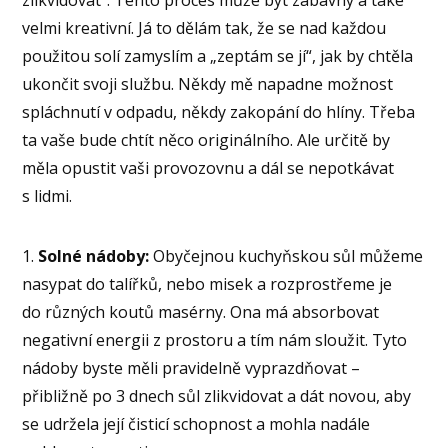
velmi kreativní. Já to dělám tak, že se nad každou
použitou solí zamyslím a „zeptám se jí“, jak by chtěla
ukončit svoji službu. Někdy mě napadne možnost
spláchnutí v odpadu, někdy zakopání do hlíny. Třeba
ta vaše bude chtít něco originálního. Ale určitě by
měla opustit vaši provozovnu a dál se nepotkávat
s lidmi.
1.
Solné nádoby:
Obyčejnou kuchyňskou sůl můžeme
nasypat do talířků, nebo misek a rozprostřeme je
do různých koutů masérny. Ona má absorbovat
negativní energii z prostoru a tím nám sloužit. Tyto
nádoby byste měli pravidelně vyprazdňovat –
přibližně po 3 dnech sůl zlikvidovat a dát novou, aby
se udržela její čisticí schopnost a mohla nadále