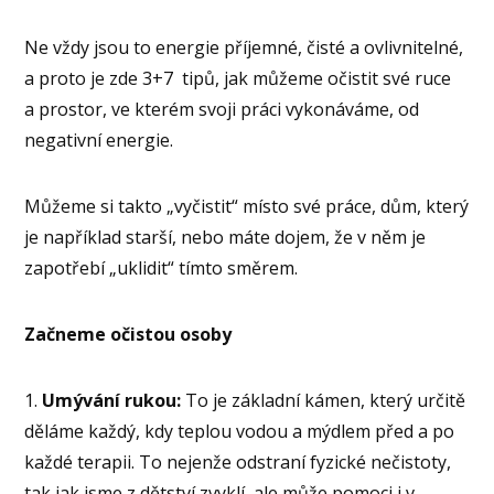
Ne vždy jsou to energie příjemné, čisté a ovlivnitelné,
a proto je zde 3+7 tipů, jak můžeme očistit své ruce
a prostor, ve kterém svoji práci vykonáváme, od
negativní energie.
Můžeme si takto „vyčistit“ místo své práce, dům, který
je například starší, nebo máte dojem, že v něm je
zapotřebí „uklidit“ tímto směrem.
Začneme očistou osoby
1.
Umývání rukou:
To je základní kámen, který určitě
děláme každý, kdy teplou vodou a mýdlem před a po
každé terapii. To nejenže odstraní fyzické nečistoty,
tak jak jsme z dětství zvyklí, ale může pomoci i v