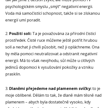
psychologickém smyslu „smýt“ negativní energii.
Voda má samočistící schopnost, takže si se získanou
energií umí poradit.
2.
Použití soli:
Ta je považována za přírodní čisticí
prostředek. Čisté ruce můžeme ještě potřít hrubou
solí a nechat ji chvíli působit, než ji opláchneme. Ona
by měla pomoci neutralizovat a odstranit negativní
energii. Má to však nevýhodu, sůl může u citlivých
jedinců dopomoci k vysušování pokožky a vzniku
prasklin.
3.
Dlaněmi přejedeme nad plamenem svíčky:
to je
moje oblíbené. Dělám to tak, že dlaně mám těsně nad
plamenem – abych byla dostatečně vysoko, kdy