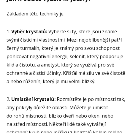
Základem této techniky je:
1.
Výběr krystalů:
Vyberte si ty, které jsou známé
svými čisticími vlastnostmi. Mezi nejoblíbenější patří
černý turmalín, který je známý pro svou schopnost
pohlcovat negativní energii, selenit, který podporuje
klid a čistotu, a ametyst, který se využívá pro své
ochranné a čisticí účinky. Křišťál má sílu ve své čistotě
a nebo růženín, který je mu velmi blízký.
2.
Umístění krystalů:
Rozmístěte je po místnosti tak,
aby pokryly důležité oblasti. Můžete je umístit
do rohů místnosti, blízko dveří nebo oken, nebo
na střed místnosti. Někteří lidé také vytvářejí
ochranný kruh nebo mřížku z krystalů kolem celého