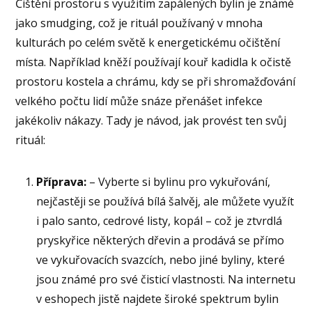
Čištění prostoru s využitím zapálených bylin je známé
jako smudging, což je rituál používaný v mnoha
kulturách po celém světě k energetickému očištění
místa. Například kněží používají kouř kadidla k očistě
prostoru kostela a chrámu, kdy se při shromažďování
velkého počtu lidí může snáze přenášet infekce
jakékoliv nákazy. Tady je návod, jak provést ten svůj
rituál:
Příprava:
– Vyberte si bylinu pro vykuřování,
nejčastěji se používá bílá šalvěj, ale můžete využít
i palo santo, cedrové listy, kopál – což je ztvrdlá
pryskyřice některých dřevin a prodává se přímo
ve vykuřovacích svazcích, nebo jiné byliny, které
jsou známé pro své čisticí vlastnosti. Na internetu
v eshopech jistě najdete široké spektrum bylin