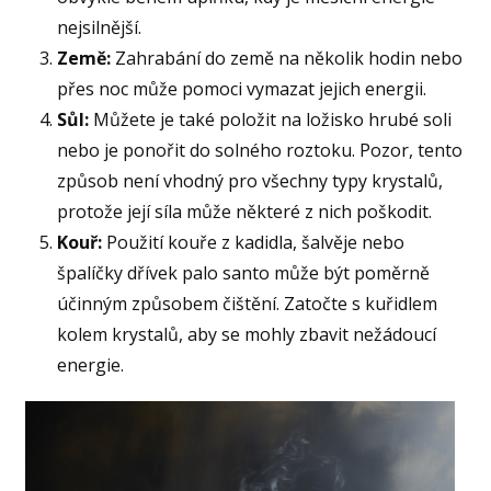
nejsilnější.
Země:
Zahrabání do země na několik hodin nebo
přes noc může pomoci vymazat jejich energii.
Sůl:
Můžete je také položit na ložisko hrubé soli
nebo je ponořit do solného roztoku. Pozor, tento
způsob není vhodný pro všechny typy krystalů,
protože její síla může některé z nich poškodit.
Kouř:
Použití kouře z kadidla, šalvěje nebo
špalíčky dřívek palo santo může být poměrně
účinným způsobem čištění. Zatočte s kuřidlem
kolem krystalů, aby se mohly zbavit nežádoucí
energie.