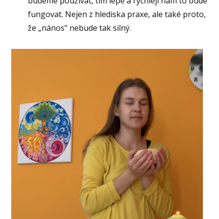
budeme používat, tím lépe a rychleji nám to bude
fungovat. Nejen z hlediska praxe, ale také proto,
že „nános“ nebude tak silný.