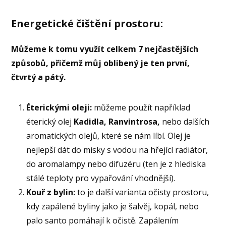
Energetické čištění prostoru:
Můžeme k tomu využít celkem 7 nejčastějších
způsobů, přičemž můj oblibený je ten první,
čtvrtý a pátý.
Éterickými oleji:
můžeme použít například
éterický olej
Kadidla,
Ranvintrosa,
nebo dalších
aromatických olejů, které se nám líbí. Olej je
nejlepší dát do misky s vodou na hřející radiátor,
do aromalampy nebo difuzéru (ten je z hlediska
stálé teploty pro vypařování vhodnější).
Kouř z bylin:
to je další varianta očisty prostoru,
kdy zapálené byliny jako je šalvěj, kopál, nebo
palo santo pomáhají k očistě. Zapálením