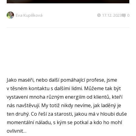
Eva Kupilíková
17.12. 2023
0
Jako maséři, nebo další pomáhající profese, jsme
v těsném kontaktu s dalšími lidmi. Můžeme tak být
vystaveni mnoha různým energiím od klientů, kteří
nás navštěvují. My totiž nikdy nevíme, jak laděný je
ten druhý. Co řeší za starosti, jakou má v hloubi duše
momentální náladu, s kým se potkal a kdo ho mohl
ovlivnit…