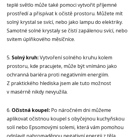
teplé světlo může také pomoci vytvořit příjemné
prostředí a přispívat k očistě prostoru. Můžete mít
solný krystal se svící, nebo jako lampu do elektriky.
Samotné solné krystaly se čístí zapálenou svící, nebo
svitem úplňkového měsíčníce.
5.
Solný kruh:
Vytvoření solného kruhu kolem
prostoru, kde pracujete, může být vnímáno jako
ochranná bariéra proti negativním energiím.
Z praktického hlediska jsem ale tuto možnost
v masérně nikdy nevyužila.
6.
Očistná koupel:
Po náročném dni můžeme
aplikovat očistnou koupel s obyčejnou kuchyňskou
solí nebo Epsomovými solemi, která vám pomohou
odplavit nahromaděnou negativní energii z těla.