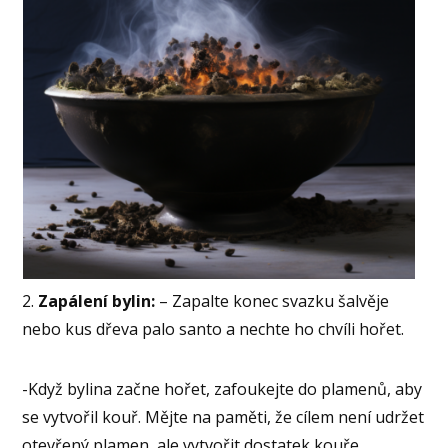
2.
Zapálení bylin:
– Zapalte konec svazku šalvěje
nebo kus dřeva palo santo a nechte ho chvíli hořet.
-Když bylina začne hořet, zafoukejte do plamenů, aby
se vytvořil kouř. Mějte na paměti, že cílem není udržet
otevřený plamen, ale vytvořit dostatek kouře