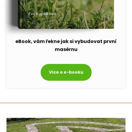
Eva Kupilíková
eBook, vám řekne jak si vybudovat první
masérnu
Více o e-booku