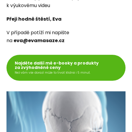
k výukovému videu
Přeji hodně štěstí, Eva
V případě potíží mi napište
na
eva@evamasaze.cz
Najděte další mé e-booky a produkty
za zvýhodněné ceny
Než vám vše dorazí může to trvat klidně i 5 minut.