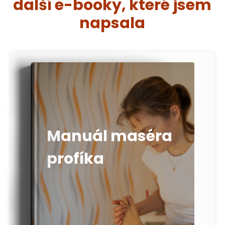
další e-booky, které jsem
napsala
Manuál maséra
profíka