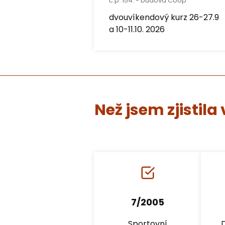
č.p. 154. - budova Coop
dvouvíkendový kurz 26-27.9
a 10-11.10. 2026
Než jsem zjistil
7/2005
Sportovní