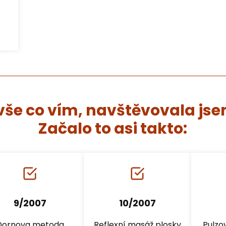
a vše co vím, navštěvovala js
Začalo to asi takto:
9/2007
10/2007
Dornova metoda
Reflexní masáž plosky
Pulzo