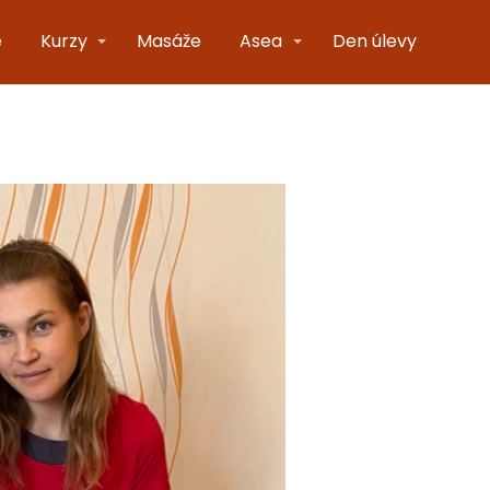
e
Kurzy
Masáže
Asea
Den úlevy