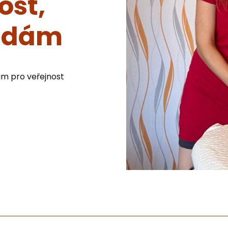
ost,
řádám
ám pro veřejnost