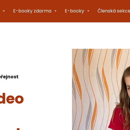
E-booky zdarma
E-booky
Členská sekc
eřejnost
ideo