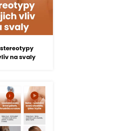
stereotypy
vliv na svaly