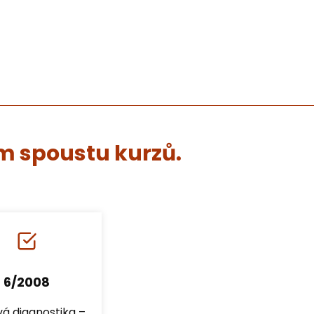
em spoustu kurzů.
6/2008
vá diagnostika –