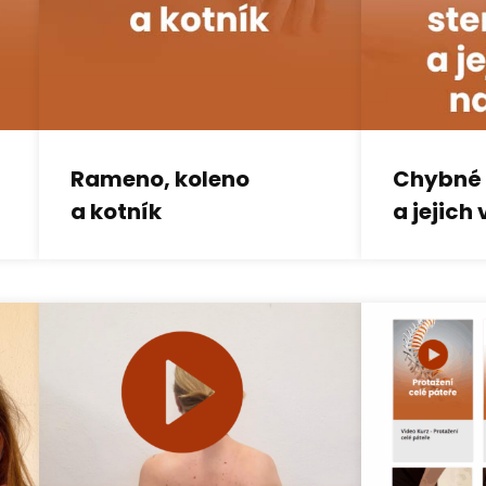
Rameno, koleno
Chybné 
a kotník
a jejich 