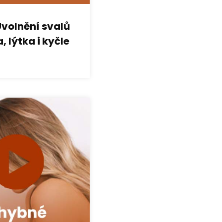
Uvolnění svalů
, lýtka i kyčle