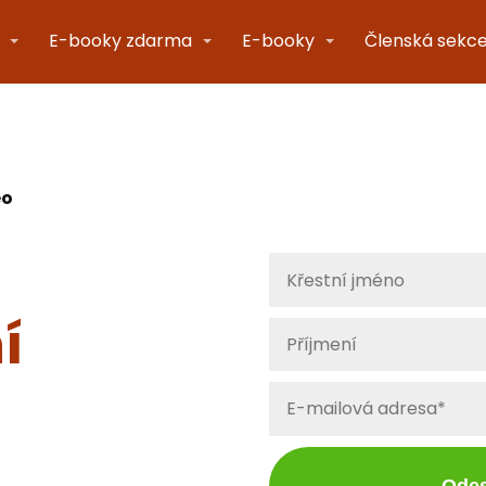
E-booky zdarma
E-booky
Členská sekc
eo
í
Odes