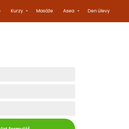
e
Kurzy
Masáže
Asea
Den úlevy
lat formulář