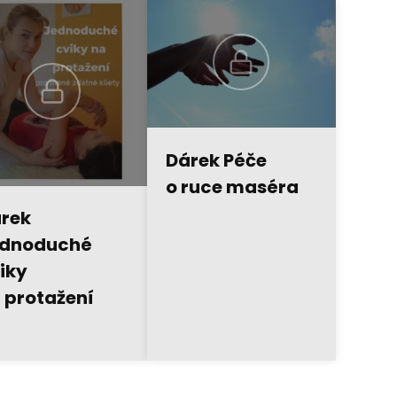
Dárek Péče
o ruce maséra
rek
dnoduché
iky
 protažení