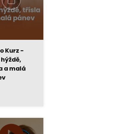
o Kurz -
, hýždě,
la a malá
ev