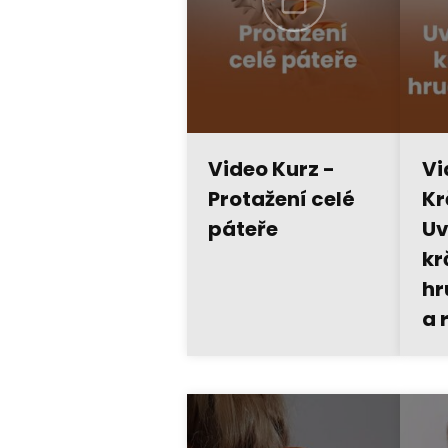
Video Kurz -
Vi
Protažení celé
Kr
páteře
Uv
kr
hr
a 