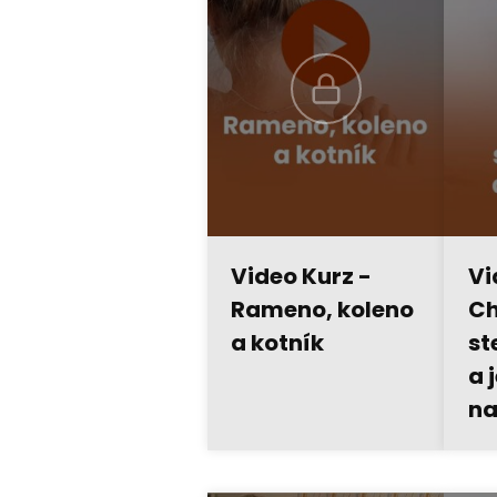
Video Kurz -
Vi
Rameno, koleno
C
a kotník
st
a 
na