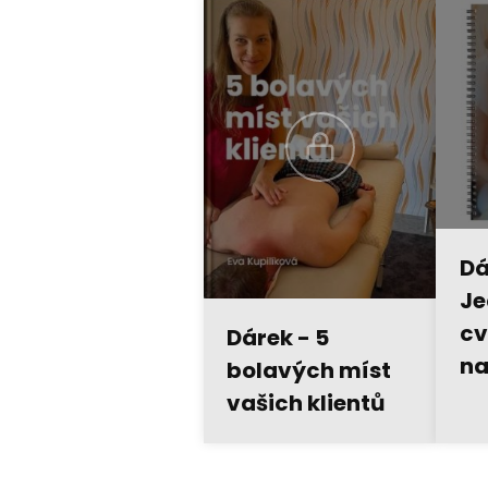
Dá
Je
cv
Dárek - 5
na
bolavých míst
vašich klientů