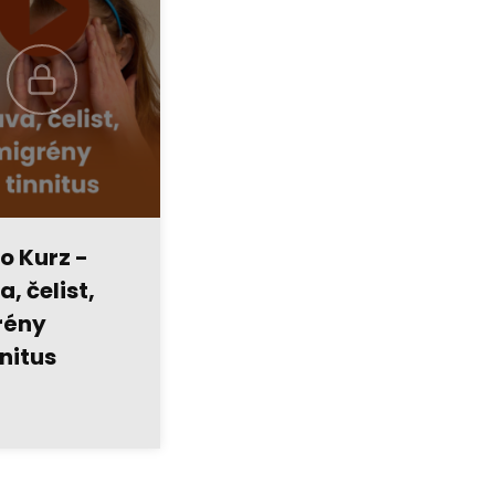
o Kurz -
, čelist,
rény
nnitus