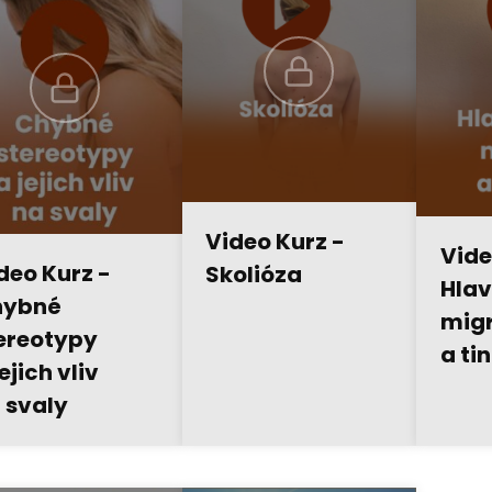
Video Kurz -
Vide
deo Kurz -
Skolióza
Hlava
hybné
mig
ereotypy
a ti
jejich vliv
 svaly