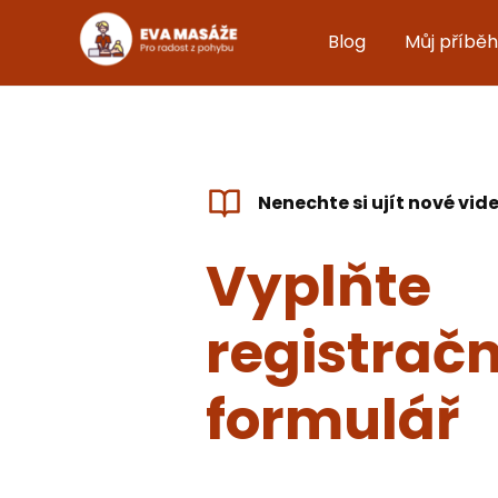
Blog
Můj příběh
Nenechte si ujít nové vid
Vyplňte
registračn
formulář