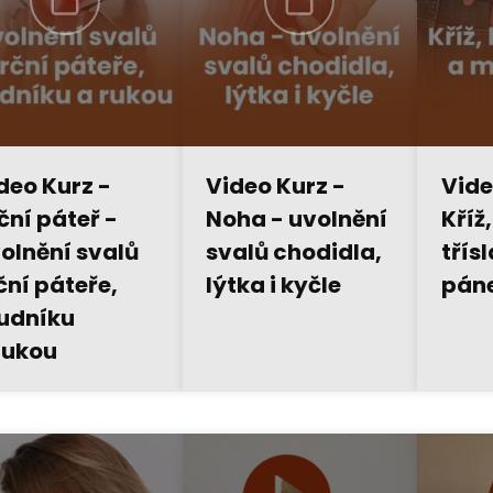
deo Kurz -
Video Kurz -
Vide
ční páteř -
Noha - uvolnění
Kříž
olnění svalů
svalů chodidla,
třís
ční páteře,
lýtka i kyčle
pán
udníku
rukou