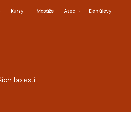
e
Kurzy
Masáže
Asea
Den úlevy
ích bolestí