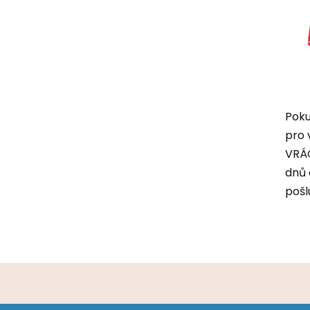
Poku
pro 
VRÁC
dnů 
pošl