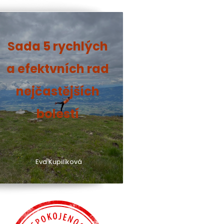
Sada 5 rychlých
a efektvních rad
nejčastějších
bolestí
Eva Kupilíková