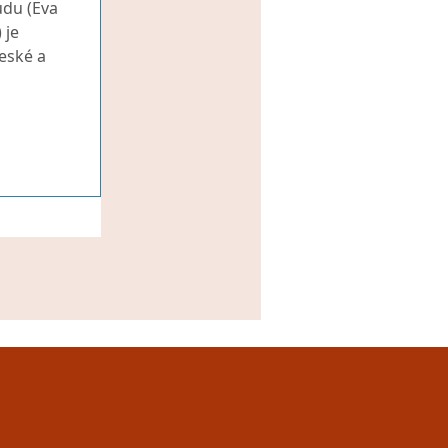
udu (Eva
 je
české a