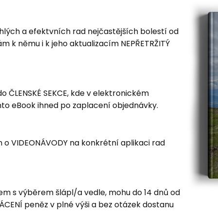
lých a efektvních rad nejčastějších bolestí od
ám k němu i k jeho aktualizacím NEPŘETRŽITÝ
 do ČLENSKÉ SEKCE, kde v elektronickém
nto eBook ihned po zaplacení objednávky.
n o VIDEONÁVODY na konkrétní aplikaci rad
jsem s výběrem šlápl/a vedle, mohu do 14 dnů od
ENÍ peněz v plné výši a bez otázek dostanu