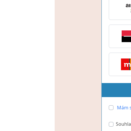
Mám s
Souhla