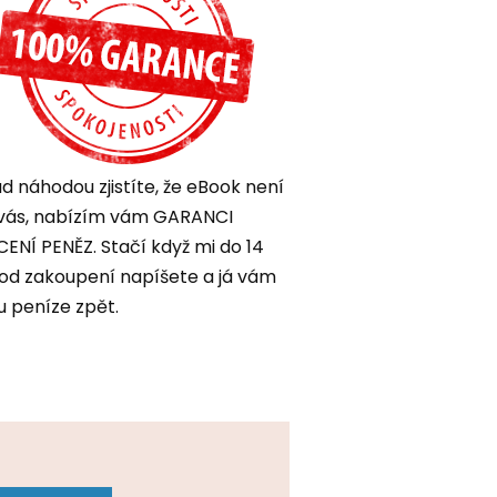
d náhodou zjistíte, že eBook není
vás, nabízím vám GARANCI
ENÍ PENĚZ. Stačí když mi do 14
od zakoupení napíšete a já vám
u peníze zpět.