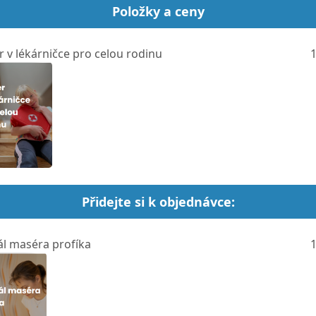
Položky a ceny
 v lékárničce pro celou rodinu
1
Přidejte si k objednávce:
 maséra profíka
1