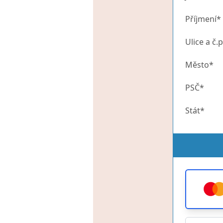
Příjmení*
Ulice a č.p
Město*
PSČ*
Stát*