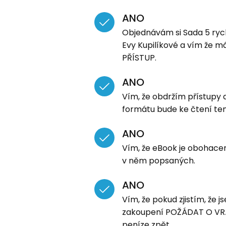
ANO
Objednávám si Sada 5 rych
Evy Kupilíkové a vím že m
PŘÍSTUP.
ANO
Vím, že obdržím přístupy
formátu bude ke čtení te
ANO
Vím, že eBook je obohace
v něm popsaných.
ANO
Vím, že pokud zjistím, že 
zakoupení POŽÁDAT O VRÁC
peníze zpět.