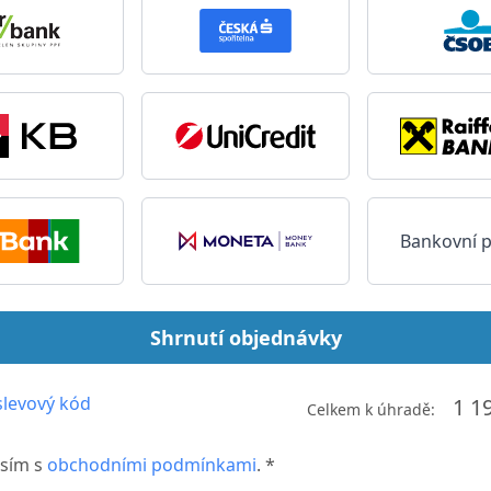
Bankovní 
Shrnutí objednávky
levový kód
1 1
Celkem k úhradě:
sím s
obchodními podmínkami
. *