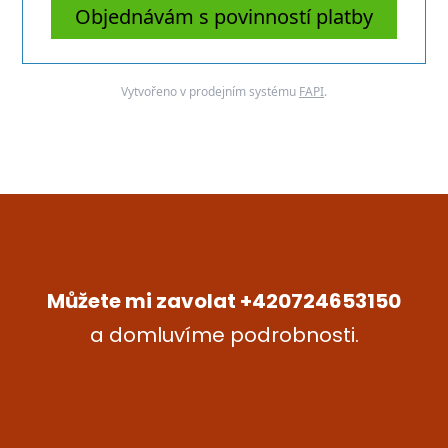
Objednávám s povinností platby
Vytvořeno v prodejním systému
FAPI
.
Můžete mi zavolat +420724653150
a domluvíme podrobnosti.