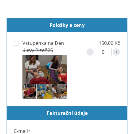
Položky a ceny
Vstupenka na Den
150,00 Kč
úlevy Plzeň25
Fakturační údaje
E-mail*