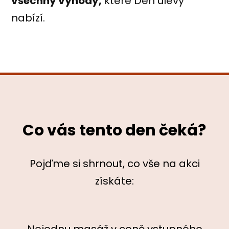
všechny výhody,
které Den úlevy
nabízí.
Co vás tento den čeká?
Pojďme si shrnout, co vše na akci
získáte: