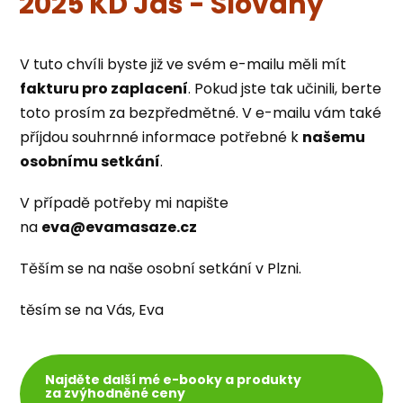
2025 KD Jas - Slovany
V tuto chvíli byste již ve svém e-mailu měli mít
fakturu pro zaplacení
. Pokud jste tak učinili, berte
toto prosím za bezpředmětné. V e-mailu vám také
příjdou souhrnné informace potřebné k
našemu
osobnímu setkání
.
V případě potřeby mi napište
na
eva@evamasaze.cz
Těším se na naše osobní setkání v Plzni.
těsím se na Vás, Eva
Najděte další mé e-booky a produkty
za zvýhodněné ceny