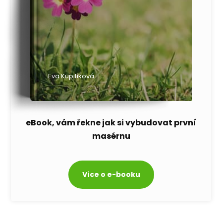
Eva Kupilíková
eBook, vám řekne jak si vybudovat první
masérnu
Více o e-booku