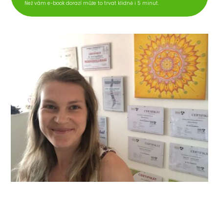
Než vám e-book dorazí může to trvat klidně i 5 minut.