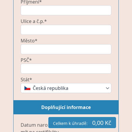
Příjmení*
Ulice a č.p.*
Město*
PSČ*
Stát*
Česká republika
Doplňující informace
0,00 Kč
Celkem k úhradě:
Datum narození, nebo titul, které chcete
mít na certifikátu