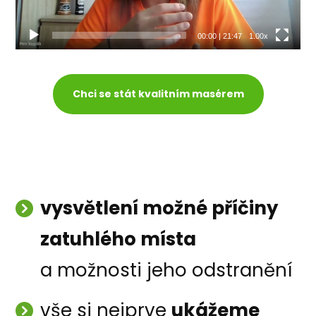
00:00
|
21:47
1.00x
Chci se stát kvalitním masérem
vysvětlení možné příčiny
zatuhlého místa
a možnosti jeho odstranění
vše si nejprve
ukážeme