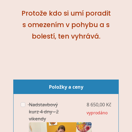
Protože kdo si umí poradit
s omezením v pohybu a s
bolestí, ten vyhrává.
Položky a ceny
Nadstavbový
8 650,00 Kč
kurz 4 dny - 2
vyprodáno
vikendy