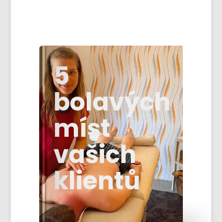
5
bolavých
míst
vašich
klientů